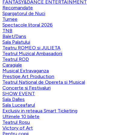
FANTASY&DANCE ENTERTAINMENT
Recomandate
Spargatorul de Nuci
Turnee
Spectacole litoral 2026
TNB
Balet/Dans
Sala Palatului
Teatru ROMEO si JULIETA
Teatrul Muzical Ambasadorii
Teatrul ROD
Caragiale
Musical Extravaganza
Prestige Art Production
Teatrul National de Opereta si Musical
Concerte și Festivaluri
SHOW EVENT
Sala Dalles
Sala Luceafarul
Exclusiv in reteaua Smart Ticketing
Ultimele 10 bilete
Teatrul Rosu
Victory of Art
Pentru copii