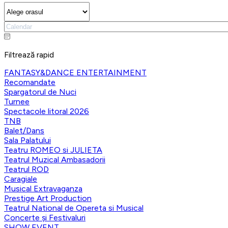
Filtrează rapid
FANTASY&DANCE ENTERTAINMENT
Recomandate
Spargatorul de Nuci
Turnee
Spectacole litoral 2026
TNB
Balet/Dans
Sala Palatului
Teatru ROMEO si JULIETA
Teatrul Muzical Ambasadorii
Teatrul ROD
Caragiale
Musical Extravaganza
Prestige Art Production
Teatrul National de Opereta si Musical
Concerte și Festivaluri
SHOW EVENT