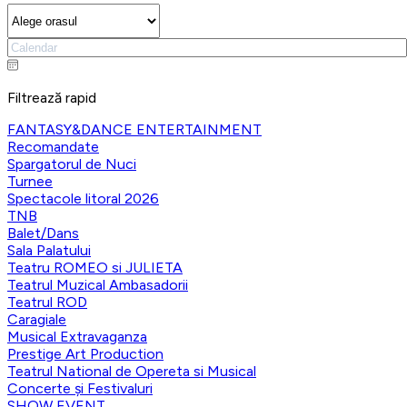
Filtrează rapid
FANTASY&DANCE ENTERTAINMENT
Recomandate
Spargatorul de Nuci
Turnee
Spectacole litoral 2026
TNB
Balet/Dans
Sala Palatului
Teatru ROMEO si JULIETA
Teatrul Muzical Ambasadorii
Teatrul ROD
Caragiale
Musical Extravaganza
Prestige Art Production
Teatrul National de Opereta si Musical
Concerte și Festivaluri
SHOW EVENT