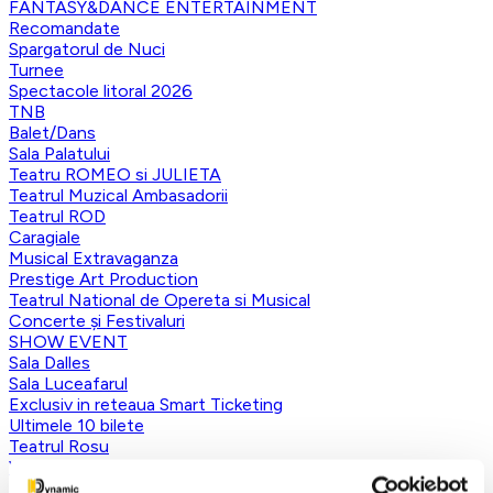
FANTASY&DANCE ENTERTAINMENT
Recomandate
Spargatorul de Nuci
Turnee
Spectacole litoral 2026
TNB
Balet/Dans
Sala Palatului
Teatru ROMEO si JULIETA
Teatrul Muzical Ambasadorii
Teatrul ROD
Caragiale
Musical Extravaganza
Prestige Art Production
Teatrul National de Opereta si Musical
Concerte și Festivaluri
SHOW EVENT
Sala Dalles
Sala Luceafarul
Exclusiv in reteaua Smart Ticketing
Ultimele 10 bilete
Teatrul Rosu
Victory of Art
Pentru copii