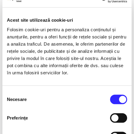
Teatru
Teatrul Maidan
Trupa de teatru YuPPie ArT
Acest site utilizează cookie-uri
Compania de Teatru Concordia
Reduceri bilete
Folosim cookie-uri pentru a personaliza conținutul și
Vezi mai multe
anunțurile, pentru a oferi funcții de rețele sociale și pentru
Vezi mai puțin
a analiza traficul. De asemenea, le oferim partenerilor de
rețele sociale, de publicitate și de analize informații cu
privire la modul în care folosiți site-ul nostru. Aceștia le
RASPUTIN - Galati
pot combina cu alte informații oferite de dvs. sau culese
în urma folosirii serviciilor lor.
1 feb. - 31 mar. 2027
ora 19:00
Selecția
Teatrul Muzical "Nae Leonard", Galati
Necesare
consimțământului
Exclusiv reteaua TicketStore.ro Group
Galati
Preferinţe
Teatru
Turnee