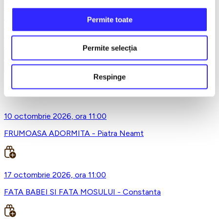
Teatru
Teatrul Maidan
Permite toate
Trupa de teatru YuPPie ArT
Compania de Teatru Concordia
Reduceri bilete
Permite selecția
Vezi mai multe
Vezi mai puțin
Respinge
Trupa de teatru YuPPie ArT
10 octombrie 2026, ora 11:00
FRUMOASA ADORMITA - Piatra Neamt
17 octombrie 2026, ora 11:00
FATA BABEI SI FATA MOSULUI - Constanta