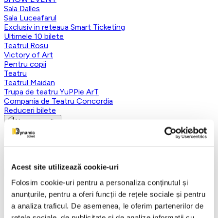
Sala Dalles
Sala Luceafarul
Exclusiv in reteaua Smart Ticketing
Ultimele 10 bilete
Teatrul Rosu
Victory of Art
Pentru copii
Teatru
Teatrul Maidan
Trupa de teatru YuPPie ArT
Compania de Teatru Concordia
Reduceri bilete
Vezi mai multe
Vezi mai puțin
Aplică filtre
Acest site utilizează cookie-uri
Folosim cookie-uri pentru a personaliza conținutul și
Categorii
anunțurile, pentru a oferi funcții de rețele sociale și pentru
a analiza traficul. De asemenea, le oferim partenerilor de
Toate categoriile
rețele sociale, de publicitate și de analize informații cu