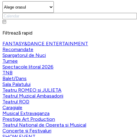
Filtrează rapid
FANTASY&DANCE ENTERTAINMENT
Recomandate
Spargatorul de Nuci
Turnee
Spectacole litoral 2026
TNB
Balet/Dans
Sala Palatului
Teatru ROMEO si JULIETA
Teatrul Muzical Ambasadorii
Teatrul ROD
Caragiale
Musical Extravaganza
Prestige Art Production
Teatrul National de Opereta si Musical
Concerte și Festivaluri
SHOW EVENT