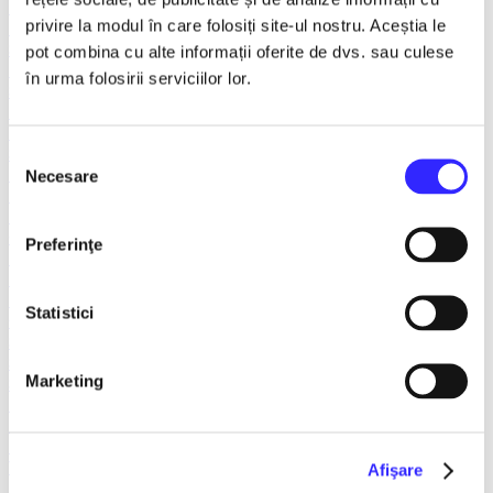
FANTASY&DANCE ENTERTAINMENT
privire la modul în care folosiți site-ul nostru. Aceștia le
Recomandate
Spargatorul de Nuci
pot combina cu alte informații oferite de dvs. sau culese
Turnee
în urma folosirii serviciilor lor.
Spectacole litoral 2026
TNB
Balet/Dans
Sala Palatului
Selecția
Teatru ROMEO si JULIETA
Necesare
consimțământului
Teatrul Muzical Ambasadorii
Teatrul ROD
Caragiale
Preferinţe
Musical Extravaganza
Prestige Art Production
Teatrul National de Opereta si Musical
Statistici
Concerte și Festivaluri
SHOW EVENT
Sala Dalles
Marketing
Sala Luceafarul
Exclusiv in reteaua Smart Ticketing
Ultimele 10 bilete
Teatrul Rosu
Victory of Art
Afişare
Pentru copii