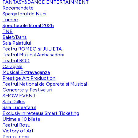
FANTASY&DANCE ENTERTAINMENT
Recomandate
Spargatorul de Nuci
Turnee
Spectacole litoral 2026
TNB
Balet/Dans
Sala Palatului
Teatru ROMEO si JULIETA
Teatrul Muzical Ambasadorii
Teatrul ROD
Caragiale
Musical Extravaganza
Prestige Art Production
Teatrul National de Opereta si Musical
Concerte și Festivaluri
SHOW EVENT
Sala Dalles
Sala Luceafarul
Exclusiv in reteaua Smart Ticketing
Ultimele 10 bilete
Teatrul Rosu
Victory of Art
Pentru copii