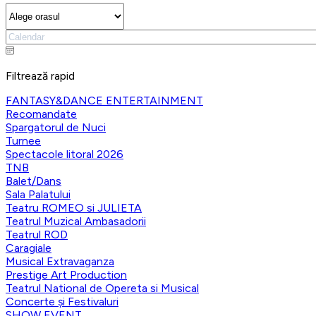
Filtrează rapid
FANTASY&DANCE ENTERTAINMENT
Recomandate
Spargatorul de Nuci
Turnee
Spectacole litoral 2026
TNB
Balet/Dans
Sala Palatului
Teatru ROMEO si JULIETA
Teatrul Muzical Ambasadorii
Teatrul ROD
Caragiale
Musical Extravaganza
Prestige Art Production
Teatrul National de Opereta si Musical
Concerte și Festivaluri
SHOW EVENT