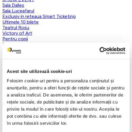
Sala Dalles
Sala Luceafarul
Exclusiv in reteaua Smart Ticketing
Ultimele 10 bilete
Teatrul Rosu
Victory of Art
Pentru copii
Teatru
Teatrul Maidan
Trupa de teatru YuPPie ArT
Compania de Teatru Concordia
Reduceri bilete
Acest site utilizează cookie-uri
Vezi mai multe
Folosim cookie-uri pentru a personaliza conținutul și
Vezi mai puțin
anunțurile, pentru a oferi funcții de rețele sociale și pentru
Aplică filtre
a analiza traficul. De asemenea, le oferim partenerilor de
rețele sociale, de publicitate și de analize informații cu
privire la modul în care folosiți site-ul nostru. Aceștia le
pot combina cu alte informații oferite de dvs. sau culese
Categorii
în urma folosirii serviciilor lor.
Toate categoriile