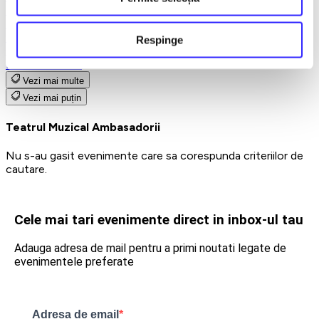
Teatru
Teatrul Maidan
Trupa de teatru YuPPie ArT
Respinge
Compania de Teatru Concordia
Reduceri bilete
Vezi mai multe
Vezi mai puțin
Teatrul Muzical Ambasadorii
Nu s-au gasit evenimente care sa corespunda criteriilor de
cautare.
Cele mai tari evenimente direct in inbox-ul tau
Adauga adresa de mail pentru a primi noutati legate de
evenimentele preferate
Adresa de email