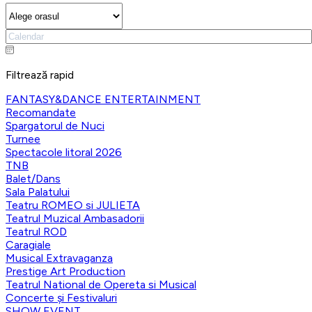
Filtrează rapid
FANTASY&DANCE ENTERTAINMENT
Recomandate
Spargatorul de Nuci
Turnee
Spectacole litoral 2026
TNB
Balet/Dans
Sala Palatului
Teatru ROMEO si JULIETA
Teatrul Muzical Ambasadorii
Teatrul ROD
Caragiale
Musical Extravaganza
Prestige Art Production
Teatrul National de Opereta si Musical
Concerte și Festivaluri
SHOW EVENT