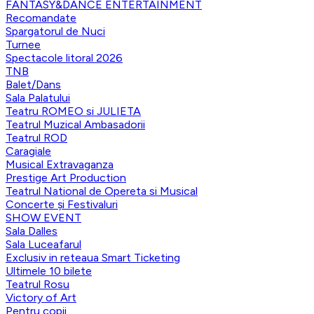
FANTASY&DANCE ENTERTAINMENT
Recomandate
Spargatorul de Nuci
Turnee
Spectacole litoral 2026
TNB
Balet/Dans
Sala Palatului
Teatru ROMEO si JULIETA
Teatrul Muzical Ambasadorii
Teatrul ROD
Caragiale
Musical Extravaganza
Prestige Art Production
Teatrul National de Opereta si Musical
Concerte și Festivaluri
SHOW EVENT
Sala Dalles
Sala Luceafarul
Exclusiv in reteaua Smart Ticketing
Ultimele 10 bilete
Teatrul Rosu
Victory of Art
Pentru copii