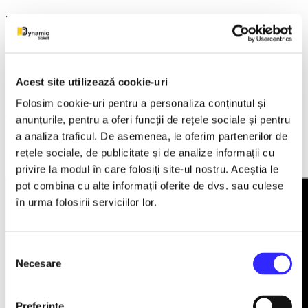
Detalii eveniment
The Evolution of Magic
Casa de Cultura a Sindicatelor Ramnicu Valcea
Acest site utilizează cookie-uri
13 Noiembrie 2026 ora 19:00
Folosim cookie-uri pentru a personaliza conținutul și
anunțurile, pentru a oferi funcții de rețele sociale și pentru
The Evolution of Magic este un spectacol modern de magie
pentru teatru care combină iluzii, mentalism, poveste,
a analiza traficul. De asemenea, le oferim partenerilor de
interacțiune cu publicul și magie vizuală, creând o experiență
rețele sociale, de publicitate și de analize informații cu
teatrală completă.
privire la modul în care folosiți site-ul nostru. Aceștia le
pot combina cu alte informații oferite de dvs. sau culese
în urma folosirii serviciilor lor.
Selecția
Necesare
consimțământului
Preferinţe