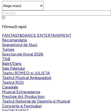
Filtrează rapid
FANTASY&DANCE ENTERTAINMENT
Recomandate
Spargatorul de Nuci
Turnee
Spectacole litoral 2026
TNB
Balet/Dans
Sala Palatului
Teatru ROMEO si JULIETA
Teatrul Muzical Ambasadorii
Teatrul ROD
Caragiale
Musical Extravaganza
Prestige Art Production
Teatrul National de Opereta si Musical
Concerte și Festivaluri
SHOW EVENT