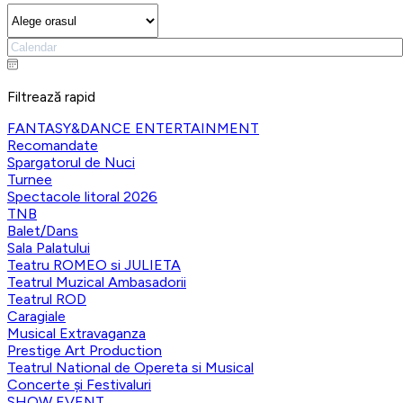
Filtrează rapid
FANTASY&DANCE ENTERTAINMENT
Recomandate
Spargatorul de Nuci
Turnee
Spectacole litoral 2026
TNB
Balet/Dans
Sala Palatului
Teatru ROMEO si JULIETA
Teatrul Muzical Ambasadorii
Teatrul ROD
Caragiale
Musical Extravaganza
Prestige Art Production
Teatrul National de Opereta si Musical
Concerte și Festivaluri
SHOW EVENT