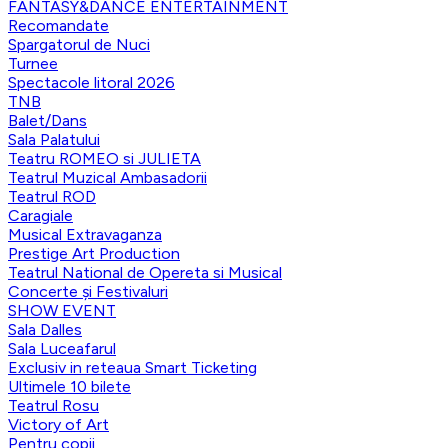
FANTASY&DANCE ENTERTAINMENT
Recomandate
Spargatorul de Nuci
Turnee
Spectacole litoral 2026
TNB
Balet/Dans
Sala Palatului
Teatru ROMEO si JULIETA
Teatrul Muzical Ambasadorii
Teatrul ROD
Caragiale
Musical Extravaganza
Prestige Art Production
Teatrul National de Opereta si Musical
Concerte și Festivaluri
SHOW EVENT
Sala Dalles
Sala Luceafarul
Exclusiv in reteaua Smart Ticketing
Ultimele 10 bilete
Teatrul Rosu
Victory of Art
Pentru copii