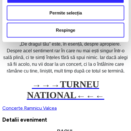
intensă, dar mereu sinceră. De la momente intime, în care
parcă timpul stă pe loc, până la clipe în care sala întreagă
Permite selecția
devine o singură respirație, publicul nu este doar spectator, ci
parte din ceea ce se întâmplă. Pentru că aici, fiecare cântec
Respinge
spune o poveste, iar fiecare om o regăsește în felul lui.
De dragul tău” este, în esență, despre apropiere.
Despre acel sentiment rar în care nu mai ești singur într-o
sală plină, ci te simți înțeles fără să spui nimic. Iar dacă alegi
să fii acolo, nu vii doar
la un concert, ci la o întâlnire care
rămâne cu tine, liniștit, mult timp după ce totul se termină.
→→→
TURNEU
NATIONAL←←←
Concerte
Ramnicu Valcea
Detalii eveniment