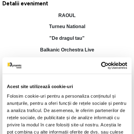
Detalii eveniment
RAOUL
Turneu National
"De dragul tau"
Balkanic Orchestra Live
Casa de Cultura a Sindicatelor Ramnicu Valcea
11 Decembrie 2026 ora 19:00
✒️ TURNEUL NAȚIONAL -RAOUL-“DE DRAGUL TĂU”,
Acest site utilizează cookie-uri
alături de BALKANIC ORCHESTRA live
Folosim cookie-uri pentru a personaliza conținutul și
anunțurile, pentru a oferi funcții de rețele sociale și pentru
Sunt seri în care muzica nu se ascultă, ci se trăiește.
a analiza traficul. De asemenea, le oferim partenerilor de
Sunt întâlniri în care nu mai contează scena, distanța sau
rețele sociale, de publicitate și de analize informații cu
luminile, ci doar ceea ce se întâmplă între oameni. Acolo
privire la modul în care folosiți site-ul nostru. Aceștia le
începe povestea acestui turneu. Pentru că „De dragul tău” nu
pot combina cu alte informații oferite de dvs. sau culese