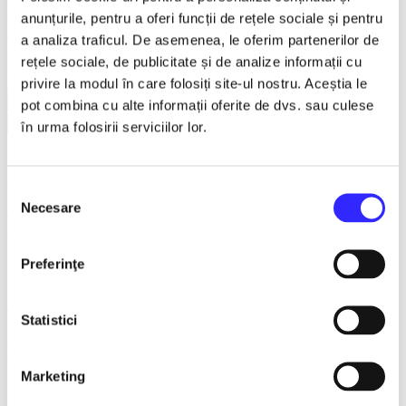
Teatru
anunțurile, pentru a oferi funcții de rețele sociale și pentru
Teatrul Maidan
a analiza traficul. De asemenea, le oferim partenerilor de
Trupa de teatru YuPPie ArT
rețele sociale, de publicitate și de analize informații cu
Compania de Teatru Concordia
Reduceri bilete
privire la modul în care folosiți site-ul nostru. Aceștia le
Vezi mai multe
pot combina cu alte informații oferite de dvs. sau culese
Vezi mai puțin
în urma folosirii serviciilor lor.
14 august 2026, ora 18:00
Selecția
Necesare
MUSICLOVER FESTIVAL – 14 August – Puya, Johny
consimțământului
Romano, Shift, Badd G, DJ Matei & Bogdanov
Preferinţe
15 august 2026, ora 18:00
Statistici
MUSICLOVER FESTIVAL - 15 AUGUST - CONNECT-R,
DELIA, RON HEWITT, NICKI M, AURIKA
Marketing