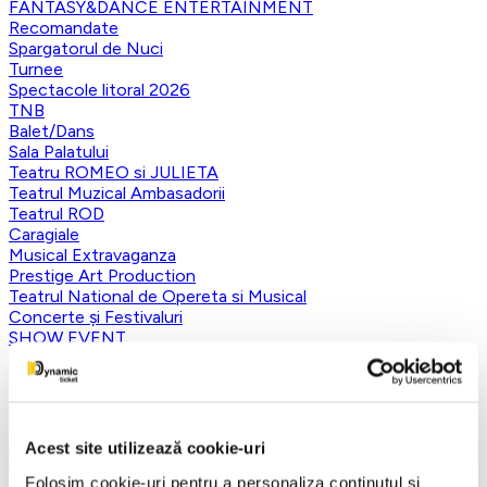
FANTASY&DANCE ENTERTAINMENT
Recomandate
Spargatorul de Nuci
Turnee
Spectacole litoral 2026
TNB
Balet/Dans
Sala Palatului
Teatru ROMEO si JULIETA
Teatrul Muzical Ambasadorii
Teatrul ROD
Caragiale
Musical Extravaganza
Prestige Art Production
Teatrul National de Opereta si Musical
Concerte și Festivaluri
SHOW EVENT
Sala Dalles
Sala Luceafarul
Exclusiv in reteaua Smart Ticketing
Ultimele 10 bilete
Teatrul Rosu
Acest site utilizează cookie-uri
Victory of Art
Pentru copii
Folosim cookie-uri pentru a personaliza conținutul și