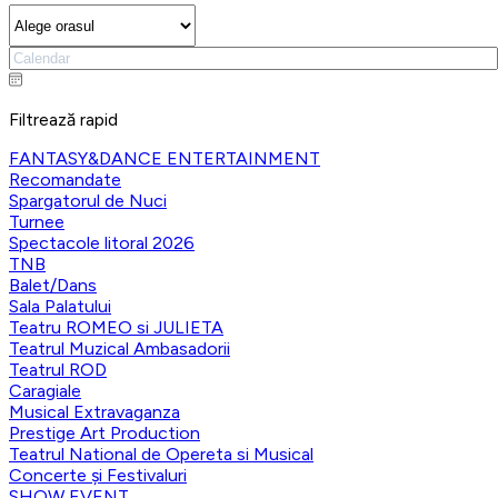
Filtrează rapid
FANTASY&DANCE ENTERTAINMENT
Recomandate
Spargatorul de Nuci
Turnee
Spectacole litoral 2026
TNB
Balet/Dans
Sala Palatului
Teatru ROMEO si JULIETA
Teatrul Muzical Ambasadorii
Teatrul ROD
Caragiale
Musical Extravaganza
Prestige Art Production
Teatrul National de Opereta si Musical
Concerte și Festivaluri
SHOW EVENT