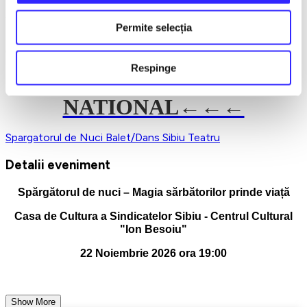
Lasă-te purtat într-o lume a visului, a eleganței și a bucuriei
sărbătorilor. Nu rata ocazia de a te bucura de cel mai îndrăgit
Permite selecția
balet al sezonului!
Cumpără bilete acum și lasă magia să înceapă!
Respinge
→→→
TURNEU
NATIONAL←←←
Spargatorul de Nuci
Balet/Dans
Sibiu
Teatru
Detalii eveniment
Spărgătorul de nuci – Magia sărbătorilor prinde viață
Casa de Cultura a Sindicatelor Sibiu - Centrul Cultural
"Ion Besoiu"
22 Noiembrie 2026 ora 19:00
Show More