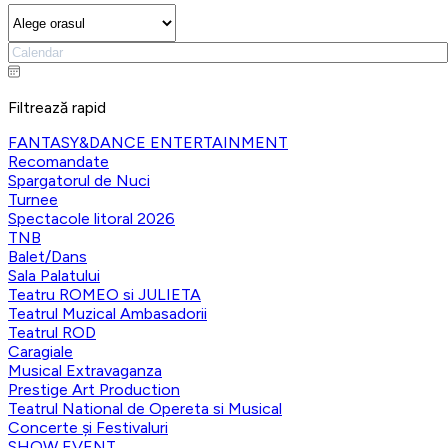
Filtrează rapid
FANTASY&DANCE ENTERTAINMENT
Recomandate
Spargatorul de Nuci
Turnee
Spectacole litoral 2026
TNB
Balet/Dans
Sala Palatului
Teatru ROMEO si JULIETA
Teatrul Muzical Ambasadorii
Teatrul ROD
Caragiale
Musical Extravaganza
Prestige Art Production
Teatrul National de Opereta si Musical
Concerte și Festivaluri
SHOW EVENT