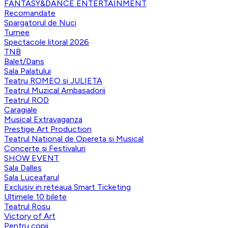
FANTASY&DANCE ENTERTAINMENT
Recomandate
Spargatorul de Nuci
Turnee
Spectacole litoral 2026
TNB
Balet/Dans
Sala Palatului
Teatru ROMEO si JULIETA
Teatrul Muzical Ambasadorii
Teatrul ROD
Caragiale
Musical Extravaganza
Prestige Art Production
Teatrul National de Opereta si Musical
Concerte și Festivaluri
SHOW EVENT
Sala Dalles
Sala Luceafarul
Exclusiv in reteaua Smart Ticketing
Ultimele 10 bilete
Teatrul Rosu
Victory of Art
Pentru copii