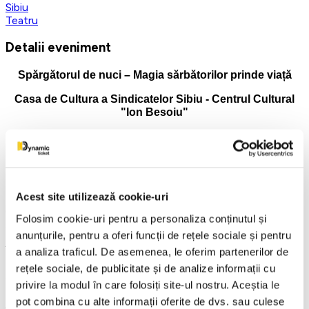
Sibiu
Teatru
Detalii eveniment
Spărgătorul de nuci – Magia sărbătorilor prinde viață
Casa de Cultura a Sindicatelor Sibiu - Centrul Cultural
"Ion Besoiu"
22 Noiembrie 2026 ora 19:00
Unul dintre cele mai iubite balete din lume,
Spărgătorul de
Acest site utilizează cookie-uri
nuci
, revine pe scenă într-o producție spectaculoasă, plină
de culoare, emoție și eleganță. Pe data de 22 noiembrie
Folosim cookie-uri pentru a personaliza conținutul și
2026, începând cu ora 19:00, la Casa de Cultură din Sibiu,
anunțurile, pentru a oferi funcții de rețele sociale și pentru
publicul este invitat să
trăiască magia iernii urmărind cel mai
îndrăgit spectacol de balet al sezonului.
Pe muzica
a analiza traficul. De asemenea, le oferim partenerilor de
inconfundabilă a lui
Piotr Ilici Ceaikovski
, povestea Clarei și
rețele sociale, de publicitate și de analize informații cu
a Prințului Spărgător prinde viață într-un univers de basm,
privire la modul în care folosiți site-ul nostru. Aceștia le
unde dansul și imaginația se împletesc armonios.
pot combina cu alte informații oferite de dvs. sau culese