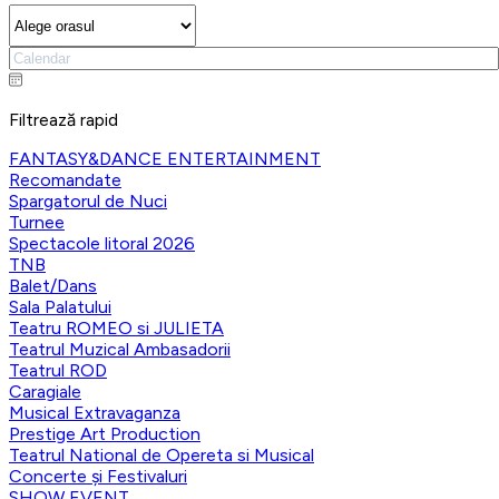
Filtrează rapid
FANTASY&DANCE ENTERTAINMENT
Recomandate
Spargatorul de Nuci
Turnee
Spectacole litoral 2026
TNB
Balet/Dans
Sala Palatului
Teatru ROMEO si JULIETA
Teatrul Muzical Ambasadorii
Teatrul ROD
Caragiale
Musical Extravaganza
Prestige Art Production
Teatrul National de Opereta si Musical
Concerte și Festivaluri
SHOW EVENT