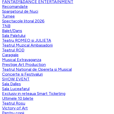
FANTASY&DANCE ENTERTAINMENT
Recomandate
Spargatorul de Nuci
Turnee
Spectacole litoral 2026
TNB
Balet/Dans
Sala Palatului
Teatru ROMEO si JULIETA
Teatrul Muzical Ambasadorii
Teatrul ROD
Caragiale
Musical Extravaganza
Prestige Art Production
Teatrul National de Opereta si Musical
Concerte și Festivaluri
SHOW EVENT
Sala Dalles
Sala Luceafarul
Exclusiv in reteaua Smart Ticketing
Ultimele 10 bilete
Teatrul Rosu
Victory of Art
Pentru copii