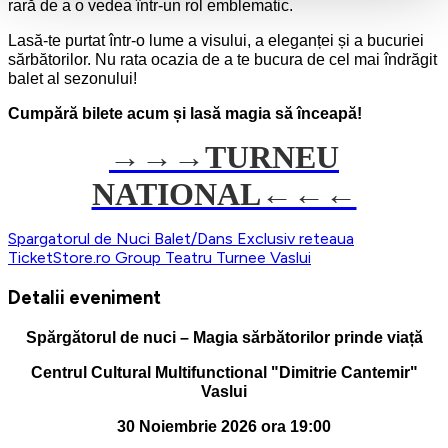
rară de a o vedea într-un rol emblematic.
Lasă-te purtat într-o lume a visului, a eleganței și a bucuriei
sărbătorilor. Nu rata ocazia de a te bucura de cel mai îndrăgit
balet al sezonului!
Cumpără bilete acum și lasă magia să înceapă!
→→→
TURNEU
NATIONAL←←←
Spargatorul de Nuci
Balet/Dans
Exclusiv reteaua
TicketStore.ro Group
Teatru
Turnee
Vaslui
Detalii eveniment
Spărgătorul de nuci – Magia sărbătorilor prinde viață
Centrul Cultural Multifunctional "Dimitrie Cantemir"
Vaslui
30 Noiembrie 2026 ora 19:00