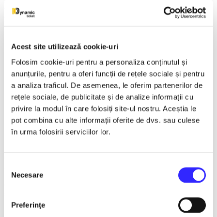
Teatru
Turnee
Vaslui
Detalii eveniment
Acest site utilizează cookie-uri
Folosim cookie-uri pentru a personaliza conținutul și
Spărgătorul de nuci – Magia sărbătorilor prinde viață
anunțurile, pentru a oferi funcții de rețele sociale și pentru
Centrul Cultural Multifunctional "Dimitrie Cantemir"
a analiza traficul. De asemenea, le oferim partenerilor de
Vaslui
rețele sociale, de publicitate și de analize informații cu
30 Noiembrie 2026 ora 19:00
privire la modul în care folosiți site-ul nostru. Aceștia le
pot combina cu alte informații oferite de dvs. sau culese
în urma folosirii serviciilor lor.
Unul dintre cele mai iubite balete din lume,
Spărgătorul de
nuci
, revine pe scenă într-o producție spectaculoasă, plină
de culoare, emoție și eleganță. Pe data de 30 noiembrie
Selecția
2026, începând cu ora 19:00, la
Centrul Cultural
Necesare
Multifunctional "Dimitrie Cantemir" Vaslui
, publicul vasluian
consimțământului
este invitat să
trăiască magia iernii urmărind cel mai îndrăgit
spectacol de balet al sezonului.
Pe muzica inconfundabilă a
lui
Piotr Ilici Ceaikovski
, povestea Clarei și a Prințului
Preferinţe
Spărgător prinde viață într-un univers de basm, unde dansul