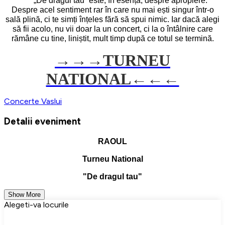
De dragul tău” este, în esență, despre apropiere.
Despre acel sentiment rar în care nu mai ești singur într-o
sală plină, ci te simți înțeles fără să spui nimic. Iar dacă alegi
să fii acolo, nu vii doar
la un concert, ci la o întâlnire care
rămâne cu tine, liniștit, mult timp după ce totul se termină.
→→→
TURNEU
NATIONAL←←←
Concerte
Vaslui
Detalii eveniment
RAOUL
Turneu National
"De dragul tau"
Show More
Alegeti-va locurile