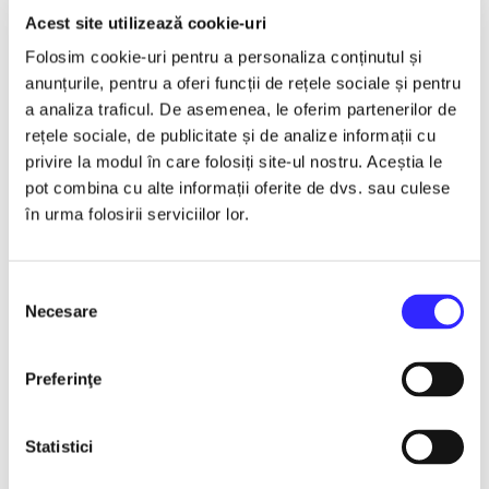
Detalii eveniment
Acest site utilizează cookie-uri
RAOUL
Folosim cookie-uri pentru a personaliza conținutul și
anunțurile, pentru a oferi funcții de rețele sociale și pentru
Turneu National
a analiza traficul. De asemenea, le oferim partenerilor de
"De dragul tau"
rețele sociale, de publicitate și de analize informații cu
privire la modul în care folosiți site-ul nostru. Aceștia le
Balkanic Orchestra Live
pot combina cu alte informații oferite de dvs. sau culese
Casa de Cultura a Sindicatelor Vaslui
în urma folosirii serviciilor lor.
24 Noiembrie 2026 ora 19:00
✒️ TURNEUL NAȚIONAL -RAOUL-“DE DRAGUL TĂU”,
Selecția
Necesare
alături de BALKANIC ORCHESTRA live
consimțământului
Sunt seri în care muzica nu se ascultă, ci se trăiește.
Sunt întâlniri în care nu mai contează scena, distanța sau
Preferinţe
luminile, ci doar ceea ce se întâmplă între oameni. Acolo
începe povestea acestui turneu. Pentru că „De dragul tău” nu
este doar un nume, este felul în care Raoul a ales să se
Statistici
apropie din nou de publicul său, simplu, sincer, fără mască,
fără grabă.