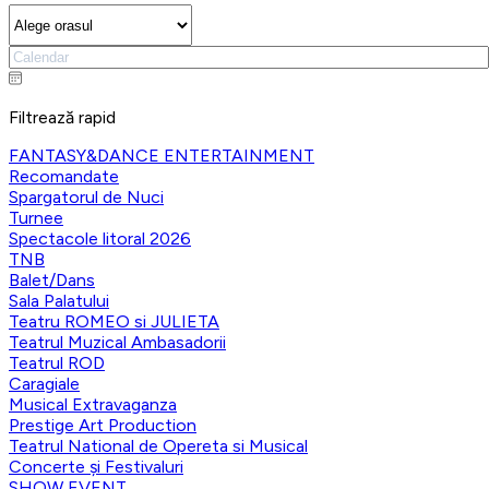
Filtrează rapid
FANTASY&DANCE ENTERTAINMENT
Recomandate
Spargatorul de Nuci
Turnee
Spectacole litoral 2026
TNB
Balet/Dans
Sala Palatului
Teatru ROMEO si JULIETA
Teatrul Muzical Ambasadorii
Teatrul ROD
Caragiale
Musical Extravaganza
Prestige Art Production
Teatrul National de Opereta si Musical
Concerte și Festivaluri
SHOW EVENT