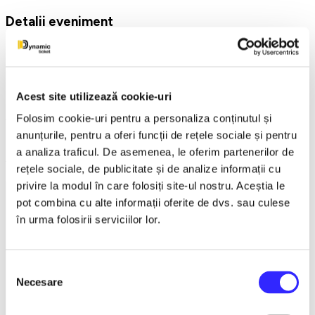
Detalii eveniment
The Evolution of Magic
Casa de Cultura a Sindicatelor Oradea
Acest site utilizează cookie-uri
5 Noiembrie 2026 ora 19:00
Folosim cookie-uri pentru a personaliza conținutul și
The Evolution of Magic este un spectacol modern de magie
anunțurile, pentru a oferi funcții de rețele sociale și pentru
pentru teatru care combină iluzii, mentalism, poveste,
interacțiune cu publicul și magie vizuală, creând o experiență
a analiza traficul. De asemenea, le oferim partenerilor de
teatrală completă.
rețele sociale, de publicitate și de analize informații cu
privire la modul în care folosiți site-ul nostru. Aceștia le
pot combina cu alte informații oferite de dvs. sau culese
în urma folosirii serviciilor lor.
Selecția
Necesare
consimțământului