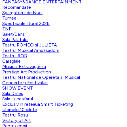
FANTASY&DANCE ENTERTAINMENT
Recomandate
Spargatorul de Nuci
Turnee
Spectacole litoral 2026
TNB
Balet/Dans
Sala Palatului
Teatru ROMEO si JULIETA
Teatrul Muzical Ambasadorii
Teatrul ROD
Caragiale
Musical Extravaganza
Prestige Art Production
Teatrul National de Opereta si Musical
Concerte și Festivaluri
SHOW EVENT
Sala Dalles
Sala Luceafarul
Exclusiv in reteaua Smart Ticketing
Ultimele 10 bilete
Teatrul Rosu
Victory of Art
Pentru copii