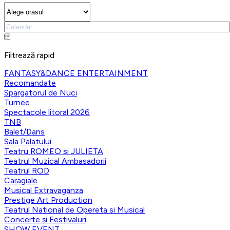
Filtrează rapid
FANTASY&DANCE ENTERTAINMENT
Recomandate
Spargatorul de Nuci
Turnee
Spectacole litoral 2026
TNB
Balet/Dans
Sala Palatului
Teatru ROMEO si JULIETA
Teatrul Muzical Ambasadorii
Teatrul ROD
Caragiale
Musical Extravaganza
Prestige Art Production
Teatrul National de Opereta si Musical
Concerte și Festivaluri
SHOW EVENT