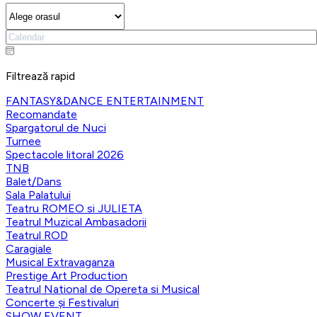
Filtrează rapid
FANTASY&DANCE ENTERTAINMENT
Recomandate
Spargatorul de Nuci
Turnee
Spectacole litoral 2026
TNB
Balet/Dans
Sala Palatului
Teatru ROMEO si JULIETA
Teatrul Muzical Ambasadorii
Teatrul ROD
Caragiale
Musical Extravaganza
Prestige Art Production
Teatrul National de Opereta si Musical
Concerte și Festivaluri
SHOW EVENT