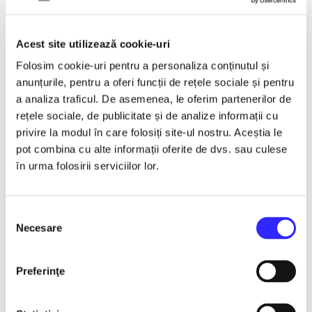
Detalii eveniment
Acest site utilizează cookie-uri
🎭 COMEDIE LA MAXIM! 🎭
Folosim cookie-uri pentru a personaliza conținutul și
Turneul Național Muzical GOLD MUSIC 2026 – O seară de
neuitat!
anunțurile, pentru a oferi funcții de rețele sociale și pentru
a analiza traficul. De asemenea, le oferim partenerilor de
26 Octombrie 2026 ora 19:00
rețele sociale, de publicitate și de analize informații cu
Casa de Cultura a Sindicatelor Oradea
privire la modul în care folosiți site-ul nostru. Aceștia le
pot combina cu alte informații oferite de dvs. sau culese
Pregătește-te pentru un spectacol plin de voie bună, energie
în urma folosirii serviciilor lor.
și momente memorabile alături de doi dintre cei mai îndrăgiți
maeștri ai comediei românești –
Romică Țociu și Cornel
Palade
!
Selecția
✨ Glume savuroase
Necesare
consimțământului
🎤 Momente spectaculoase
😂 Râsete fără oprire
🎶 Atmosferă de sărbătoare
Preferinţe
Un show construit pentru publicul care iubește umorul
autentic și serile petrecute cu zâmbetul pe buze. O întâlnire
specială cu artiști care au scris istorie în divertismentul