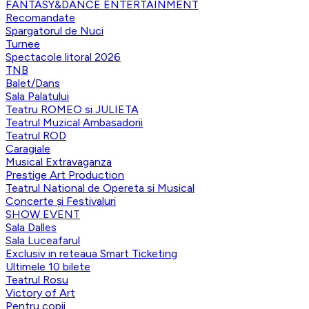
FANTASY&DANCE ENTERTAINMENT
Recomandate
Spargatorul de Nuci
Turnee
Spectacole litoral 2026
TNB
Balet/Dans
Sala Palatului
Teatru ROMEO si JULIETA
Teatrul Muzical Ambasadorii
Teatrul ROD
Caragiale
Musical Extravaganza
Prestige Art Production
Teatrul National de Opereta si Musical
Concerte și Festivaluri
SHOW EVENT
Sala Dalles
Sala Luceafarul
Exclusiv in reteaua Smart Ticketing
Ultimele 10 bilete
Teatrul Rosu
Victory of Art
Pentru copii