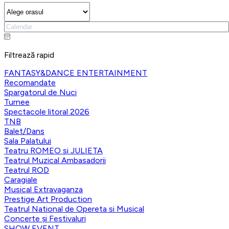
Filtrează rapid
FANTASY&DANCE ENTERTAINMENT
Recomandate
Spargatorul de Nuci
Turnee
Spectacole litoral 2026
TNB
Balet/Dans
Sala Palatului
Teatru ROMEO si JULIETA
Teatrul Muzical Ambasadorii
Teatrul ROD
Caragiale
Musical Extravaganza
Prestige Art Production
Teatrul National de Opereta si Musical
Concerte și Festivaluri
SHOW EVENT