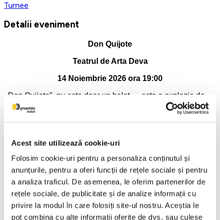
Turnee
Detalii eveniment
Don Quijote
Teatrul de Arta Deva
14 Noiembrie 2026 ora 19:00
,,Don Quijote" nu este doar un balet — este o explozie de
energie, pasiune și grație.
Omnia Ballet Production, împreună cu compania
internațională „Messapica" – Italia, aduce o producție care te
ține cu sufletul la gură de la primul până la ultimul pas.
Acest site utilizează cookie-uri
Sub coregrafia lui Valentin Barteș, fiecare piruetă și fiecare
Folosim cookie-uri pentru a personaliza conținutul și
salt te cucerește, iar povestea Kitri și Basil prinde viață cu
anunțurile, pentru a oferi funcții de rețele sociale și pentru
forță și eleganță.
a analiza traficul. De asemenea, le oferim partenerilor de
Un spectacol vibrant, plin de energie, pasiune și virtuozitate
rețele sociale, de publicitate și de analize informații cu
aduce pe scenă una dintre cele mai îndrăgite capodopere
privire la modul în care folosiți site-ul nostru. Aceștia le
ale baletului clasic: Don Quijote.
pot combina cu alte informații oferite de dvs. sau culese