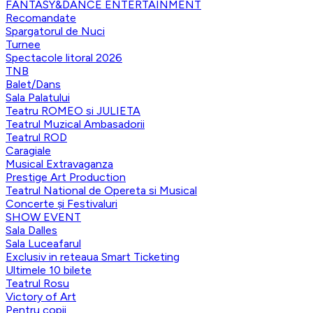
FANTASY&DANCE ENTERTAINMENT
Recomandate
Spargatorul de Nuci
Turnee
Spectacole litoral 2026
TNB
Balet/Dans
Sala Palatului
Teatru ROMEO si JULIETA
Teatrul Muzical Ambasadorii
Teatrul ROD
Caragiale
Musical Extravaganza
Prestige Art Production
Teatrul National de Opereta si Musical
Concerte și Festivaluri
SHOW EVENT
Sala Dalles
Sala Luceafarul
Exclusiv in reteaua Smart Ticketing
Ultimele 10 bilete
Teatrul Rosu
Victory of Art
Pentru copii