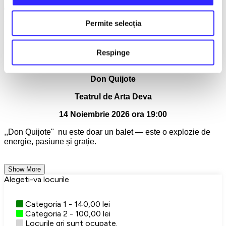
🎟️ Rezervă-ți locul și trăiește ,,Don Quijote" — spectacolul
care îți fură privirea și îți lasă amintirea în inimă.
Permite selecția
Balet/Dans
Deva
Teatru
Turnee
Respinge
Detalii eveniment
Don Quijote
Teatrul de Arta Deva
14 Noiembrie 2026 ora 19:00
,,Don Quijote" nu este doar un balet — este o explozie de
energie, pasiune și grație.
Show More
Alegeti-va locurile
Categoria 1 - 140,00 lei
Categoria 2 - 100,00 lei
Locurile gri sunt ocupate.