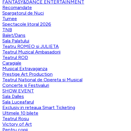
FANTASY&DANCE ENTERTAINMENT
Recomandate
Spargatorul de Nuci
Turnee
Spectacole litoral 2026
TNB
Balet/Dans
Sala Palatului
Teatru ROMEO si JULIETA
Teatrul Muzical Ambasadorii
Teatrul ROD
Caragiale
Musical Extravaganza
Prestige Art Production
Teatrul National de Opereta si Musical
Concerte și Festivaluri
SHOW EVENT
Sala Dalles
Sala Luceafarul
Exclusiv in reteaua Smart Ticketing
Ultimele 10 bilete
Teatrul Rosu
Victory of Art
Pentru copii