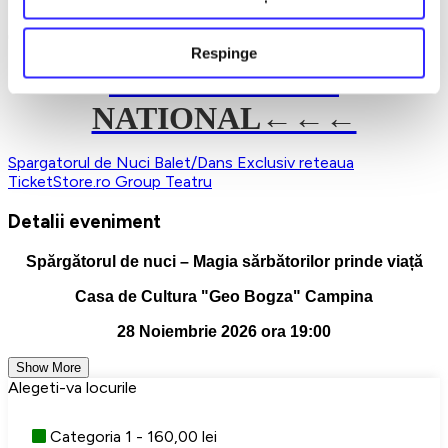
balet al sezonului!
Cumpără bilete acum și lasă magia să înceapă!
Respinge
→→→
TURNEU
NATIONAL←←←
Spargatorul de Nuci
Balet/Dans
Exclusiv reteaua
TicketStore.ro Group
Teatru
Detalii eveniment
Spărgătorul de nuci – Magia sărbătorilor prinde viață
Casa de Cultura "Geo Bogza" Campina
28 Noiembrie 2026 ora 19:00
Show More
Alegeti-va locurile
Categoria 1 - 160,00 lei