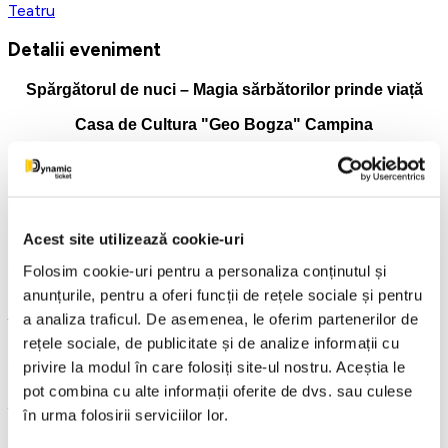
Teatru
Detalii eveniment
Spărgătorul de nuci – Magia sărbătorilor prinde viață
Casa de Cultura "Geo Bogza" Campina
28 Noiembrie 2026 ora 19:00
Unul dintre cele mai iubite balete din lume, Spărgătorul de
Acest site utilizează cookie-uri
nuci, revine pe scenă într-o producție spectaculoasă, plină
de culoare, emoție și eleganță. Pe data de 28 noiembrie
Folosim cookie-uri pentru a personaliza conținutul și
2026, începând cu ora 19:00, la Casa de Cultura Geo Bogza,
anunțurile, pentru a oferi funcții de rețele sociale și pentru
publicul este invitat să trăiască magia iernii urmărind cel mai
a analiza traficul. De asemenea, le oferim partenerilor de
îndrăgit spectacol de balet al sezonului. Pe muzica
rețele sociale, de publicitate și de analize informații cu
inconfundabilă a lui Piotr Ilici Ceaikovski, povestea Clarei și
a Prințului Spărgător prinde viață într-un univers de basm,
privire la modul în care folosiți site-ul nostru. Aceștia le
unde dansul și imaginația se împletesc armonios.
pot combina cu alte informații oferite de dvs. sau culese
în urma folosirii serviciilor lor.
În lunile noiembrie și decembrie, publicul din România este
invitat să descopere eleganța baletului clasic într-un turneu