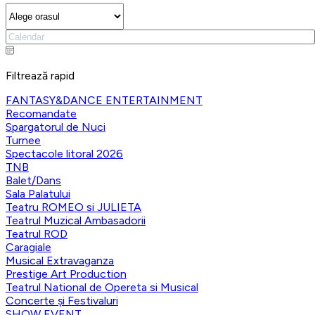
Filtrează rapid
FANTASY&DANCE ENTERTAINMENT
Recomandate
Spargatorul de Nuci
Turnee
Spectacole litoral 2026
TNB
Balet/Dans
Sala Palatului
Teatru ROMEO si JULIETA
Teatrul Muzical Ambasadorii
Teatrul ROD
Caragiale
Musical Extravaganza
Prestige Art Production
Teatrul National de Opereta si Musical
Concerte și Festivaluri
SHOW EVENT