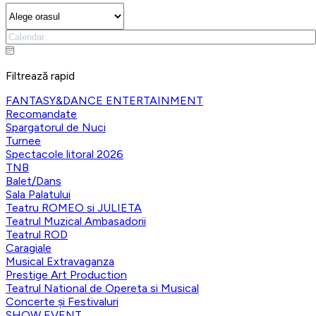
Filtrează rapid
FANTASY&DANCE ENTERTAINMENT
Recomandate
Spargatorul de Nuci
Turnee
Spectacole litoral 2026
TNB
Balet/Dans
Sala Palatului
Teatru ROMEO si JULIETA
Teatrul Muzical Ambasadorii
Teatrul ROD
Caragiale
Musical Extravaganza
Prestige Art Production
Teatrul National de Opereta si Musical
Concerte și Festivaluri
SHOW EVENT