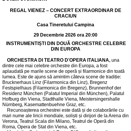
REGAL VIENEZ – CONCERT EXTRAORDINAR DE
CRACIUN
Casa Tineretului Campina
29 Decembrie 2026 ora 20:00
INSTRUMENTIȘTI DIN DOUĂ ORCHESTRE CELEBRE
DIN EUROPA
ORCHESTRA DI TEATRO D’OPERA ITALIANA,
una
dintre cele mai celebre orchestre din Europa, a fost
aplaudată pe marile scene de operă și filarmonice din toată
lumea. Este de ajuns să amintim câteva scene de tradiție:
Brucknerhaus Linz (Filarmonica din Linz), Bregenz
Festspielhaus (Filarmonica din Bregenz), Brunnenhof der
Residenz München (Palatul Imperial din München), Palatul
Hofburg din Viena, Stadthalle Viena, Meistersingershalle
Nürnberg, Kasemattenbuehne Graz, etc.
Recunoașterea orchestrei este dată și de colaborările cu
mari nume ale liricii mondiale, soliști și dirijori de la Arena din
Verona, Teatrul Scala din Milano, Teatrul de Operă din
Roma, Opera de Stat din Viena, etc.