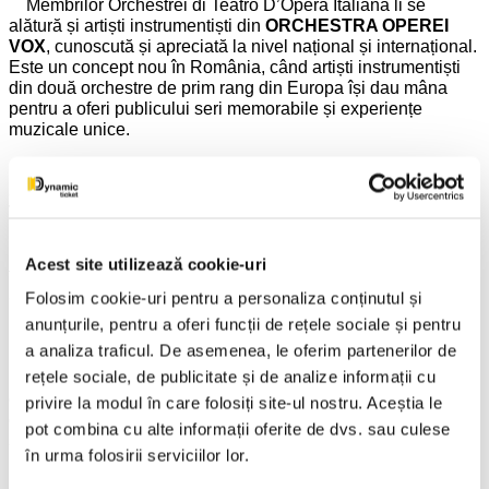
Membrilor Orchestrei di Teatro D’Opera Italiana li se
alătură și artiști instrumentiști din
ORCHESTRA OPEREI
VOX
, cunoscută și apreciată la nivel național și internațional.
Este un concept nou în România, când artiști instrumentiști
din două orchestre de prim rang din Europa își dau mâna
pentru a oferi publicului seri memorabile și experiențe
muzicale unice.
DE LA JOHANN STRAUSS LA BOGDAN COSTACHE
SAU DESPRE MODELUL VIENEZ AL DIRIJATULUI CU
VIOARA ÎN MÂNĂ!
Conducerea muzicală a spectacolului va fi asigurată de
Acest site utilizează cookie-uri
tânărul dirijor și solist violinist
BOGDAN COSTACHE
și,
astfel, soliștii și instrumentiștii invitați din Viena, Italia,
Folosim cookie-uri pentru a personaliza conținutul și
Elveția, Germania, vor evolua sub bagheta unuia dintre cei
anunțurile, pentru a oferi funcții de rețele sociale și pentru
mai talentați conducători de orchestră ai tinerei generații,
a analiza traficul. De asemenea, le oferim partenerilor de
născut în România! Prezența lui
BOGDAN COSTACHE
în
rețele sociale, de publicitate și de analize informații cu
programul
REGALULUI VIENEZ
din acest an se datorează
dumneavoastră, publicului spectator care îl îndrăgiți deja atât
privire la modul în care folosiți site-ul nostru. Aceștia le
de mult și v-ați arătat impresionați de prestația lui, dorindu-vă
pot combina cu alte informații oferite de dvs. sau culese
să-l revedeți cât mai curând. Astfel, spectacolul va fi unul
în urma folosirii serviciilor lor.
interactiv, dirijat „cu vioara în mână” după modelul
lui
JOHANN STRAUSS
sau, mai nou, al lui
ANDRE RIEU
.