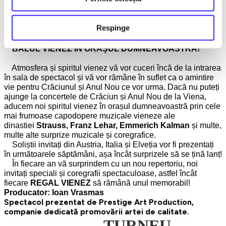
câștigat deja premii la concursuri muzicale naționale și
internaționale. Anul acesta va evolua alături de orchestra
noastră foarte tânărul chitarist
Gabriel Popescu
, alături de
Respinge
profesorul și îndrumătorul lui
Mădălin Antonesei
.
BALUL VIENEZ ÎN ORAȘUL DUMNEAVOASTRĂ!
Atmosfera și spiritul vienez vă vor cuceri încă de la intrarea
în sala de spectacol și vă vor rămâne în suflet ca o amintire
vie pentru Crăciunul și Anul Nou ce vor urma. Dacă nu puteți
ajunge la concertele de Crăciun și Anul Nou de la Viena,
aducem noi spiritul vienez în orașul dumneavoastră prin cele
mai frumoase capodopere muzicale vieneze ale
dinastiei
Strauss, Franz Lehar, Emmerich Kalman
și multe,
multe alte surprize muzicale și coregrafice.
Soliștii invitați din Austria, Italia și Elveția vor fi prezentați
în următoarele săptămâni, așa încât surprizele să se țină lanț!
În fiecare an vă surprindem cu un nou repertoriu, noi
invitați speciali și coregrafii spectaculoase, astfel încât
fiecare
REGAL VIENEZ
să rămână unul memorabil!
Producator: Ioan Vrasmas
Spectacol prezentat de Prestige Art Production,
companie dedicată promovării artei de calitate.
→→→
TURNEU