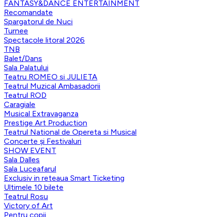
FANTASY&DANCE ENTERTAINMENT
Recomandate
Spargatorul de Nuci
Turnee
Spectacole litoral 2026
TNB
Balet/Dans
Sala Palatului
Teatru ROMEO si JULIETA
Teatrul Muzical Ambasadorii
Teatrul ROD
Caragiale
Musical Extravaganza
Prestige Art Production
Teatrul National de Opereta si Musical
Concerte și Festivaluri
SHOW EVENT
Sala Dalles
Sala Luceafarul
Exclusiv in reteaua Smart Ticketing
Ultimele 10 bilete
Teatrul Rosu
Victory of Art
Pentru copii