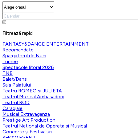
Filtrează rapid
FANTASY&DANCE ENTERTAINMENT
Recomandate
Spargatorul de Nuci
Turnee
Spectacole litoral 2026
TNB
Balet/Dans
Sala Palatului
Teatru ROMEO si JULIETA
Teatrul Muzical Ambasadorii
Teatrul ROD
Caragiale
Musical Extravaganza
Prestige Art Production
Teatrul National de Opereta si Musical
Concerte și Festivaluri
SHOW EVENT