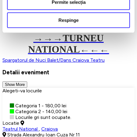
începerea spectacolului.
Permite selecția
Recomandat copiilor peste 5 ani.
Vă așteptăm să sărbătorim împreună frumusețea culturii,
Respinge
eleganța dansului și magia unei povești clasice care
continuă să cucerească publicul din întreaga lume.
→→→
TURNEU
NATIONAL←←←
Spargatorul de Nuci
Balet/Dans
Craiova
Teatru
Detalii eveniment
Show More
Alegeti-va locurile
Categoria 1 - 180,00 lei
Categoria 2 - 140,00 lei
Locurile gri sunt ocupate.
Locatie
Teatrul National
,
Craiova
Strada Alexandru Ioan Cuza Nr.11