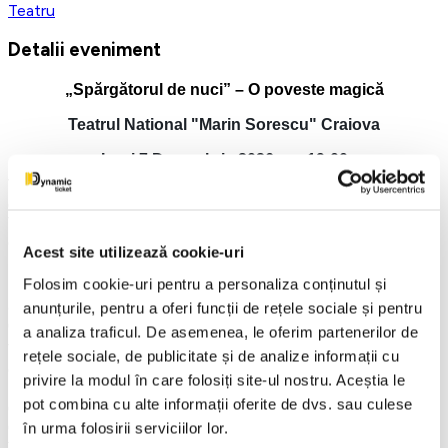
Teatru
Detalii eveniment
Spărgătorul de nuci” – O poveste magică
Teatrul National "Marin Sorescu" Craiova
Luni 7 Decembrie 2026 ora 19:00
Vă invităm să descoperiți magia baletului clasic Spărgătorul
de nuci, într-un spectacol fermecător adus pe scenă de
Teatrul de Balet Sibiu, una dintre cele mai apreciate
companii de balet din România.
Acest site utilizează cookie-uri
Inspirat din celebra poveste a scriitorului E.T.A. Hoffmann și
Folosim cookie-uri pentru a personaliza conținutul și
pe muzica nemuritoare compusă de Piotr Ilici Ceaikovski,
acest spectacol vă poartă într-o lume plină de imaginație,
anunțurile, pentru a oferi funcții de rețele sociale și pentru
grație și eleganță.
a analiza traficul. De asemenea, le oferim partenerilor de
Timp de două ore, cu o pauză, publicul va fi purtat într-o
rețele sociale, de publicitate și de analize informații cu
călătorie fascinantă alături de Clara și de Spărgătorul de
privire la modul în care folosiți site-ul nostru. Aceștia le
nuci, care se transformă într-un prinț curajos. De la dansul
pot combina cu alte informații oferite de dvs. sau culese
delicat al fulgilor de zăpadă până la regatul feeric al
dulciurilor – unde ciocolata, ceaiul și cafeaua prind viață –
în urma folosirii serviciilor lor.
fiecare moment aduce pe scenă farmec, culoare și