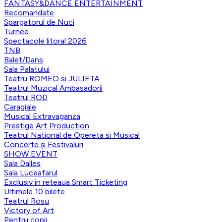
FANTASY&DANCE ENTERTAINMENT
Recomandate
Spargatorul de Nuci
Turnee
Spectacole litoral 2026
TNB
Balet/Dans
Sala Palatului
Teatru ROMEO si JULIETA
Teatrul Muzical Ambasadorii
Teatrul ROD
Caragiale
Musical Extravaganza
Prestige Art Production
Teatrul National de Opereta si Musical
Concerte și Festivaluri
SHOW EVENT
Sala Dalles
Sala Luceafarul
Exclusiv in reteaua Smart Ticketing
Ultimele 10 bilete
Teatrul Rosu
Victory of Art
Pentru copii