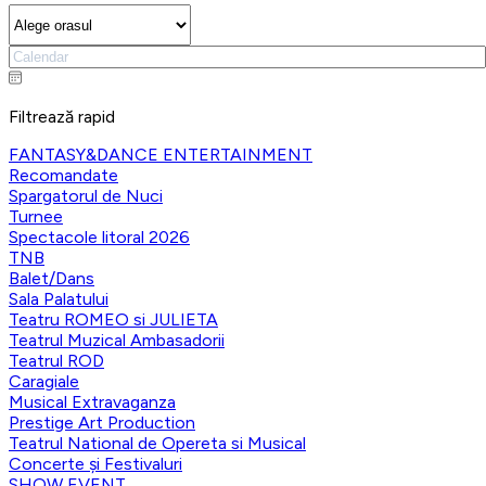
Filtrează rapid
FANTASY&DANCE ENTERTAINMENT
Recomandate
Spargatorul de Nuci
Turnee
Spectacole litoral 2026
TNB
Balet/Dans
Sala Palatului
Teatru ROMEO si JULIETA
Teatrul Muzical Ambasadorii
Teatrul ROD
Caragiale
Musical Extravaganza
Prestige Art Production
Teatrul National de Opereta si Musical
Concerte și Festivaluri
SHOW EVENT