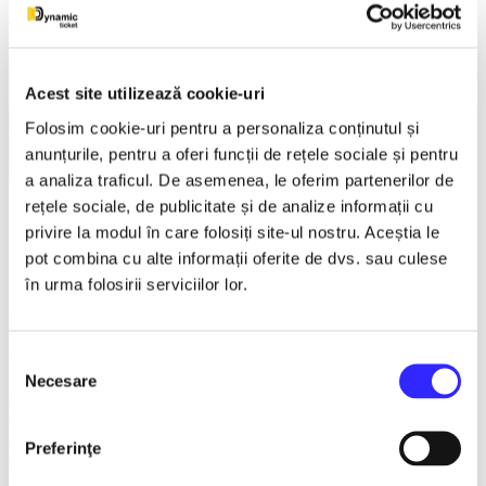
Teatru
Teatrul Maidan
Trupa de teatru YuPPie ArT
Compania de Teatru Concordia
Acest site utilizează cookie-uri
Reduceri bilete
Vezi mai multe
Folosim cookie-uri pentru a personaliza conținutul și
Vezi mai puțin
anunțurile, pentru a oferi funcții de rețele sociale și pentru
a analiza traficul. De asemenea, le oferim partenerilor de
rețele sociale, de publicitate și de analize informații cu
RASPUTIN - Cluj Napoca
privire la modul în care folosiți site-ul nostru. Aceștia le
pot combina cu alte informații oferite de dvs. sau culese
1 feb. - 31 mar. 2027
în urma folosirii serviciilor lor.
ora 19:00
Casa de Cultura a Studentilor Dumitru Farcas, Cluj-Napoca
Selecția
Necesare
consimțământului
Cluj-Napoca
Exclusiv reteaua TicketStore.ro Group
Teatru
Preferinţe
Turnee