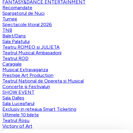
FANTASY&DANCE ENTERTAINMENT
Recomandate
Spargatorul de Nuci
Turnee
Spectacole litoral 2026
TNB
Balet/Dans
Sala Palatului
Teatru ROMEO si JULIETA
Teatrul Muzical Ambasadorii
Teatrul ROD
Caragiale
Musical Extravaganza
Prestige Art Production
Teatrul National de Opereta si Musical
Concerte și Festivaluri
SHOW EVENT
Sala Dalles
Sala Luceafarul
Exclusiv in reteaua Smart Ticketing
Ultimele 10 bilete
Teatrul Rosu
Victory of Art
Pentru copii