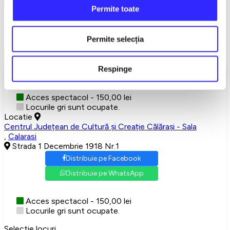
Calarasi
Teatru
Permite toate
Detalii eveniment
Permite selecția
MIZERABILII
Show More
Respinge
Alegeti-va locurile
Acces spectacol - 150,00 lei
Locurile gri sunt ocupate.
Locatie
Centrul Județean de Cultură și Creație Călărași - Sala
,
Calarasi
Strada 1 Decembrie 1918 Nr.1
Distribuie pe Facebook
Distribuie pe WhatsApp
Acces spectacol - 150,00 lei
Locurile gri sunt ocupate.
Selectie locuri