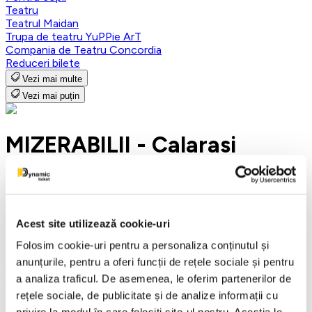
Teatru
Teatrul Maidan
Trupa de teatru YuPPie ArT
Compania de Teatru Concordia
Reduceri bilete
Vezi mai multe
Vezi mai puțin
MIZERABILII - Calarasi
7 octombrie 2026
ora 19:00
Acest site utilizează cookie-uri
Centrul Județean de Cultură și Creație Călărași - Sala ,
Calarasi
Folosim cookie-uri pentru a personaliza conținutul și
anunțurile, pentru a oferi funcții de rețele sociale și pentru
Calarasi
a analiza traficul. De asemenea, le oferim partenerilor de
Teatru
rețele sociale, de publicitate și de analize informații cu
Detalii eveniment