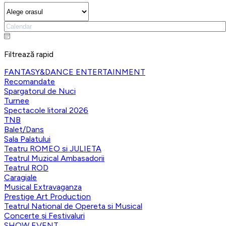
Filtrează rapid
FANTASY&DANCE ENTERTAINMENT
Recomandate
Spargatorul de Nuci
Turnee
Spectacole litoral 2026
TNB
Balet/Dans
Sala Palatului
Teatru ROMEO si JULIETA
Teatrul Muzical Ambasadorii
Teatrul ROD
Caragiale
Musical Extravaganza
Prestige Art Production
Teatrul National de Opereta si Musical
Concerte și Festivaluri
SHOW EVENT