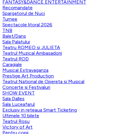
FANTASY&DANCE ENTERTAINMENT
Recomandate
Spargatorul de Nuci
Turnee
Spectacole litoral 2026
TNB
Balet/Dans
Sala Palatului
Teatru ROMEO si JULIETA
Teatrul Muzical Ambasadorii
Teatrul ROD
Caragiale
Musical Extravaganza
Prestige Art Production
Teatrul National de Opereta si Musical
Concerte și Festivaluri
SHOW EVENT
Sala Dalles
Sala Luceafarul
Exclusiv in reteaua Smart Ticketing
Ultimele 10 bilete
Teatrul Rosu
Victory of Art
Pentru copii