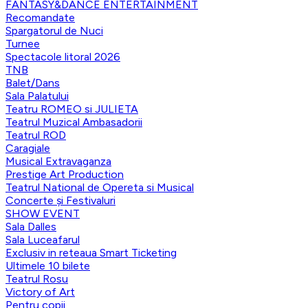
FANTASY&DANCE ENTERTAINMENT
Recomandate
Spargatorul de Nuci
Turnee
Spectacole litoral 2026
TNB
Balet/Dans
Sala Palatului
Teatru ROMEO si JULIETA
Teatrul Muzical Ambasadorii
Teatrul ROD
Caragiale
Musical Extravaganza
Prestige Art Production
Teatrul National de Opereta si Musical
Concerte și Festivaluri
SHOW EVENT
Sala Dalles
Sala Luceafarul
Exclusiv in reteaua Smart Ticketing
Ultimele 10 bilete
Teatrul Rosu
Victory of Art
Pentru copii