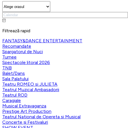
Filtrează rapid
FANTASY&DANCE ENTERTAINMENT
Recomandate
Spargatorul de Nuci
Turnee
Spectacole litoral 2026
TNB
Balet/Dans
Sala Palatului
Teatru ROMEO si JULIETA
Teatrul Muzical Ambasadorii
Teatrul ROD
Caragiale
Musical Extravaganza
Prestige Art Production
Teatrul National de Opereta si Musical
Concerte și Festivaluri
SHOW EVENT