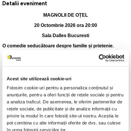
Detalii eveniment
MAGNOLII DE OȚEL
20 Octombrie 2026 ora 20:00
Sala Dalles Bucuresti
O comedie seducătoare despre familie și prietenie.
Te va face să râzi. Te va face să plângi. Te va emoționa. Te
va impresiona. Te va topi. Îți va câștiga inima.
MAGNOLII DE OȚEL – O poveste de suflet și o comedie
savuroasă: la TEATRUL AVANGARDIA.
Acest site utilizează cookie-uri
O comedie dramă despre modul în care reacționează femeile
Folosim cookie-uri pentru a personaliza conținutul și
la crizele grave din cursul vieții, cum ar fi boala și moartea.
anunțurile, pentru a oferi funcții de rețele sociale și pentru
a analiza traficul. De asemenea, le oferim partenerilor de
Despre cum găsesc puterea de a merge mai departe și
rețele sociale, de publicitate și de analize informații cu
despre cum își pot găsi forța de care au nevoie în relațiile cu
cei apropiați, chiar dacă acele relații sunt marcate de
privire la modul în care folosiți site-ul nostru. Aceștia le
diferențe de opinii sau de gusturi.
pot combina cu alte informații oferite de dvs. sau culese
în urma folosirii serviciilor lor.
“Magnolii de Oțel a lui Robert Harling oferă publicului un