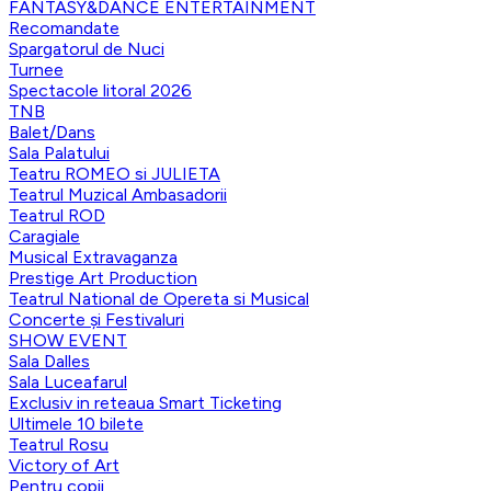
FANTASY&DANCE ENTERTAINMENT
Recomandate
Spargatorul de Nuci
Turnee
Spectacole litoral 2026
TNB
Balet/Dans
Sala Palatului
Teatru ROMEO si JULIETA
Teatrul Muzical Ambasadorii
Teatrul ROD
Caragiale
Musical Extravaganza
Prestige Art Production
Teatrul National de Opereta si Musical
Concerte și Festivaluri
SHOW EVENT
Sala Dalles
Sala Luceafarul
Exclusiv in reteaua Smart Ticketing
Ultimele 10 bilete
Teatrul Rosu
Victory of Art
Pentru copii