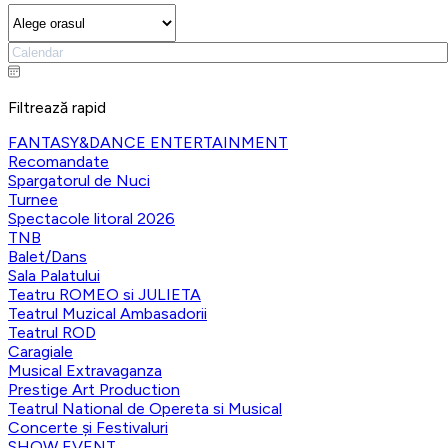
Filtrează rapid
FANTASY&DANCE ENTERTAINMENT
Recomandate
Spargatorul de Nuci
Turnee
Spectacole litoral 2026
TNB
Balet/Dans
Sala Palatului
Teatru ROMEO si JULIETA
Teatrul Muzical Ambasadorii
Teatrul ROD
Caragiale
Musical Extravaganza
Prestige Art Production
Teatrul National de Opereta si Musical
Concerte și Festivaluri
SHOW EVENT