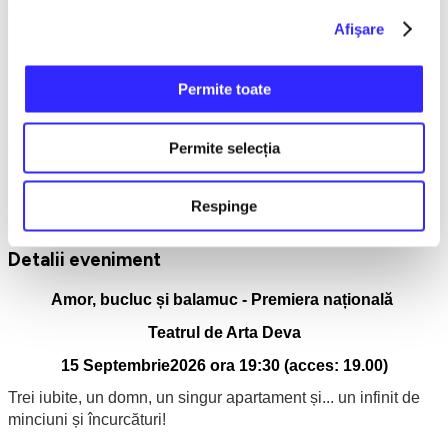
aproape după fiecare acțiune.
Afişare
Pe fondul acestor încurcături, apare o surpriză ce-l are ca
personaj principal pe... prietenul tocmai sosit, adăugând încă
un element neașteptat într-o farsă deja explozivă.
Permite toate
Finalul aduce o rezolvare aparent ordonată a dezastrului,
lăsând în urmă o lecție comică despre minciună, iubire și
Permite selecția
fragilitatea planurilor „perfecte".
Spectacol nerecomandat sub 12 ani.
Respinge
Deva
Teatru
Detalii eveniment
Amor, bucluc și balamuc - Premiera națională
Teatrul de Arta Deva
15 Septembrie2026 ora 19:30 (
acces: 19.00)
Trei iubite, un domn, un singur apartament și... un infinit de
minciuni și încurcături!