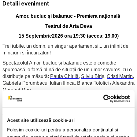
Detalii eveniment
Amor, bucluc și balamuc - Premiera națională
Teatrul de Arta Deva
15 Septembrie2026 ora 19:30 (
acces: 19.00)
Trei iubite, un domn, un singur apartament și... un infinit de
minciuni și încurcături!
Spectacolul Amor, bucluc și balamuc este o comedie
spumoasă, o farsă plină de situații de un umor savuros, cu o
distribuție pe măsură:
Paula Chirilă
,
Silviu Biriș
,
Cristi Martin
,
Gabriela Porumbacu
,
Iulian Ilinca
,
Bianca Totolici
/
Alexandra
Mărgărit-Dan
.
Direcția scenică îi aparține regizorului româno-canadian
Daniel Bucur, iar conceptul costumelor, lui Cristi Martin.
Veți intra în viața atent organizată a unui domn fermecător și
Acest site utilizează cookie-uri
extrem de sigur pe el, care reușește să întrețină, în deplin
Folosim cookie-uri pentru a personaliza conținutul și
secret, relații amoroase cu trei femei diferite. Orarele lor de
muncă îi permit bărbatului să le „programeze" cu precizie în