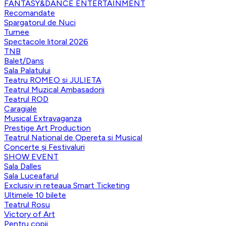
FANTASY&DANCE ENTERTAINMENT
Recomandate
Spargatorul de Nuci
Turnee
Spectacole litoral 2026
TNB
Balet/Dans
Sala Palatului
Teatru ROMEO si JULIETA
Teatrul Muzical Ambasadorii
Teatrul ROD
Caragiale
Musical Extravaganza
Prestige Art Production
Teatrul National de Opereta si Musical
Concerte și Festivaluri
SHOW EVENT
Sala Dalles
Sala Luceafarul
Exclusiv in reteaua Smart Ticketing
Ultimele 10 bilete
Teatrul Rosu
Victory of Art
Pentru copii