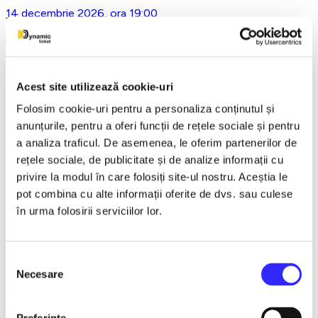
14 decembrie 2026, ora 19:00
Asta-i ce-am avut de zis..- Horațiu Malaele & Nicu Alifantis -
Ploiesti
Acest site utilizează cookie-uri
Folosim cookie-uri pentru a personaliza conținutul și
21 decembrie 2026, ora 20:00
anunțurile, pentru a oferi funcții de rețele sociale și pentru
REGAL VIENEZ – CONCERT EXTRAORDINAR DE
a analiza traficul. De asemenea, le oferim partenerilor de
CRACIUN - Bacau
rețele sociale, de publicitate și de analize informații cu
privire la modul în care folosiți site-ul nostru. Aceștia le
pot combina cu alte informații oferite de dvs. sau culese
18 ianuarie 2027, ora 19:00
în urma folosirii serviciilor lor.
AVENTURI PE CONTRASENS - Constanta
Selecția
Necesare
consimțământului
9 februarie 2027, ora 19:30