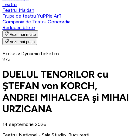
Teatru
Teatrul Maidan
Trupa de teatru YuPPie ArT
Compania de Teatru Concordia
Reduceri bilete
Vezi mai multe
Vezi mai puțin
Exclusiv DynamicTicket.ro
273
DUELUL TENORILOR cu
ŞTEFAN von KORCH,
ANDREI MIHALCEA şi MIHAI
URZICANA
14 septembrie 2026
Teatrul National - Sala Studio, Bucuresti