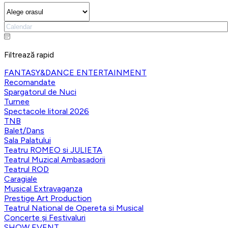
Filtrează rapid
FANTASY&DANCE ENTERTAINMENT
Recomandate
Spargatorul de Nuci
Turnee
Spectacole litoral 2026
TNB
Balet/Dans
Sala Palatului
Teatru ROMEO si JULIETA
Teatrul Muzical Ambasadorii
Teatrul ROD
Caragiale
Musical Extravaganza
Prestige Art Production
Teatrul National de Opereta si Musical
Concerte și Festivaluri
SHOW EVENT