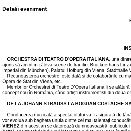
Detalii eveniment
INST
ORCHESTRA DI TEATRO D’OPERA ITALIANA,
una dintr
ajuns să amintim câteva scene de tradiție: Brucknerhaus Linz
Imperial din München), Palatul Hofburg din Viena, Stadthalle
Recunoașterea orchestrei este dată și de colaborările cu mari n
Opera de Stat din Viena, etc.
Membrilor Orchestrei di Teatro D’Opera Italiana li se alătură și
concept nou în România, când artiști instrumentiști din două o
DE LA JOHANN STRAUSS LA BOGDAN COSTACHE SAU 
Conducerea muzicală a spectacolului va fi asigurată de tânărul 
vor evolua sub bagheta unuia dintre cei mai talentați conducăto
VIENEZ
din acest an se datorează dumneavoastră, publicului spec