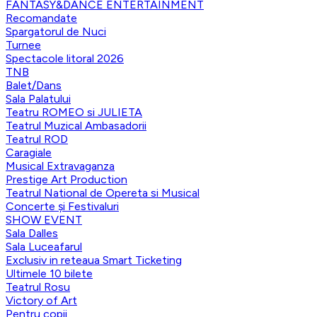
FANTASY&DANCE ENTERTAINMENT
Recomandate
Spargatorul de Nuci
Turnee
Spectacole litoral 2026
TNB
Balet/Dans
Sala Palatului
Teatru ROMEO si JULIETA
Teatrul Muzical Ambasadorii
Teatrul ROD
Caragiale
Musical Extravaganza
Prestige Art Production
Teatrul National de Opereta si Musical
Concerte și Festivaluri
SHOW EVENT
Sala Dalles
Sala Luceafarul
Exclusiv in reteaua Smart Ticketing
Ultimele 10 bilete
Teatrul Rosu
Victory of Art
Pentru copii