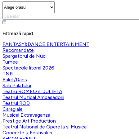
Filtrează rapid
FANTASY&DANCE ENTERTAINMENT
Recomandate
Spargatorul de Nuci
Turnee
Spectacole litoral 2026
TNB
Balet/Dans
Sala Palatului
Teatru ROMEO si JULIETA
Teatrul Muzical Ambasadorii
Teatrul ROD
Caragiale
Musical Extravaganza
Prestige Art Production
Teatrul National de Opereta si Musical
Concerte și Festivaluri
SHOW EVENT