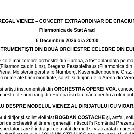
REGAL VIENEZ – CONCERT EXTRAORDINAR DE CRACIU
Filarmonica de Stat Arad
6 Decembrie 2026 ora 20:00
RUMENTIȘTI DIN DOUĂ ORCHESTRE CELEBRE DIN E
e cele mai celebre orchestre din Europa, a fost aplaudată pe mar
 (Filarmonica din Linz), Bregenz Festspielhaus (Filarmonica d
 Viena, Meistersingershalle Nürnberg, Kasemattenbuehne Graz, 
ume ale liricii mondiale, soliști și dirijori de la Arena din Ve
 artiști instrumentiști din
ORCHESTRA OPEREI VOX
, cunoscu
rchestre de prim rang din Europa își dau mâna pentru a oferi pub
DESPRE MODELUL VIENEZ AL DIRIJATULUI CU VIOARA
dirijor și solist violinist
BOGDAN COSTACHE
și, astfel, sol
ri de orchestră ai tinerei generații, născut în România! Prezenț
tator care îl îndrăgiți deja atât de mult și v-ați arătat impresio