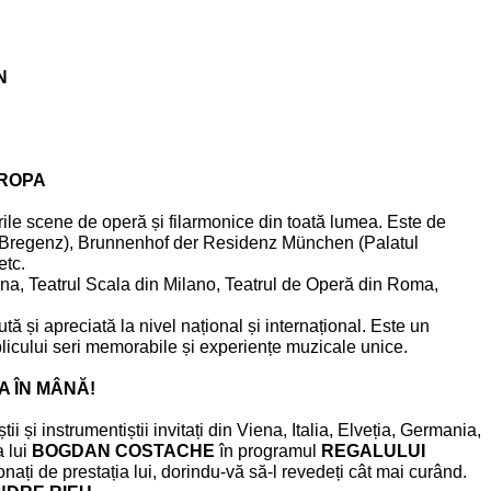
N
UROPA
ile scene de operă și filarmonice din toată lumea. Este de
in Bregenz), Brunnenhof der Residenz München (Palatul
etc.
rona, Teatrul Scala din Milano, Teatrul de Operă din Roma,
tă și apreciată la nivel național și internațional. Este un
licului seri memorabile și experiențe muzicale unice.
 ÎN MÂNĂ!
iștii și instrumentiștii invitați din Viena, Italia, Elveția, Germania,
a lui
BOGDAN COSTACHE
în programul
REGALULUI
nați de prestația lui, dorindu-vă să-l revedeți cât mai curând.