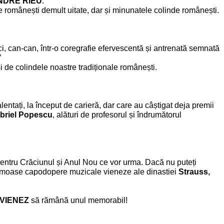
NDRE RIEU
.
 românești demult uitate, dar și minunatele colinde românești.
i, can-can, într-o coregrafie efervescentă și antrenată semnată
”
și de colindele noastre tradiționale românești.
ați, la început de carieră, dar care au câștigat deja premii
briel Popescu
, alături de profesorul și îndrumătorul
 pentru Crăciunul și Anul Nou ce vor urma. Dacă nu puteți
frumoase capodopere muzicale vieneze ale dinastiei
Strauss,
VIENEZ
să rămână unul memorabil!