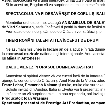
Astfel, spectacolul va fi unul interactiv, dirijat „cu vioara în m
Și în acest an, Bogdan vă va surprinde cu multe piese în prima
SPECTACOLUL VA FI DESĂVÂRȘIT DE CORUL ȘI BAL
Membrilor orchestrei li se adaugă
ANSAMBLUL DE BALET
de
Vlad Sebastian
, astfel încât veți fi poftiți la dans de însăș
Frumoasele colinde și cântece de Crăciun vor străluci și pri
TINERI ROMÂNI TALENTAȚI LA ÎNCEPUT DE DRUM!
Ne asumăm misiunea în fiecare an de a aduce în fața dumneavoa
la concursuri muzicale naționale și internaționale. Anul acesta 
lui
Mădălin Antonesei
.
BALUL VIENEZ ÎN ORAȘUL DUMNEAVOASTRĂ!
Atmosfera și spiritul vienez vă vor cuceri încă de la intrarea 
ajunge la concertele de Crăciun și Anul Nou de la Viena, adu
Franz Lehar, Emmerich Kalman
și multe, multe alte surprize
Soliștii invitați din Austria, Italia și Elveția vor fi prezentați 
În fiecare an vă surprindem cu un nou repertoriu, noi invitați s
Producator: Ioan Vrasmas
Spectacol prezentat de Prestige Art Production, compani