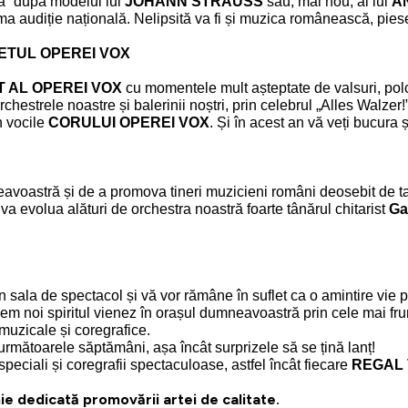
ână” după modelul lui
JOHANN STRAUSS
sau, mai nou, al lui
A
 audiție națională. Nelipsită va fi și muzica românească, piese
ETUL OPEREI VOX
 AL OPEREI VOX
cu momentele mult așteptate de valsuri, polc
i orchestrele noastre și balerinii noștri, prin celebrul „Alles Walzer!
n vocile
CORULUI OPEREI VOX
. Și în acest an vă veți bucura 
stră și de a promova tineri muzicieni români deosebit de talent
va evolua alături de orchestra noastră foarte tânărul chitarist
Ga
în sala de spectacol și vă vor rămâne în suflet ca o amintire vie
cem noi spiritul vienez în orașul dumneavoastră prin cele mai 
 muzicale și coregrafice.
în următoarele săptămâni, așa încât surprizele să se țină lanț!
peciali și coregrafii spectaculoase, astfel încât fiecare
REGAL 
e dedicată promovării artei de calitate.