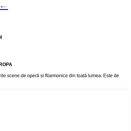
←←
N
UROPA
ile scene de operă și filarmonice din toată lumea. Este de