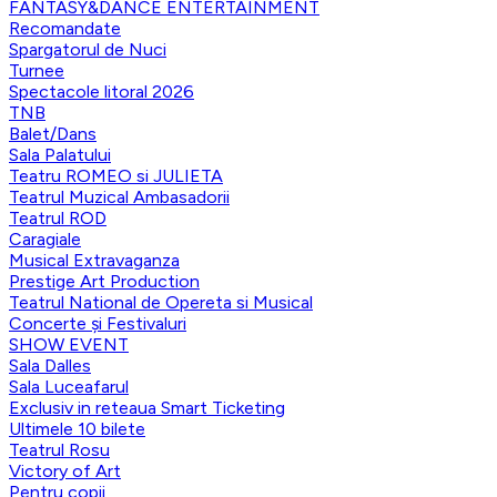
FANTASY&DANCE ENTERTAINMENT
Recomandate
Spargatorul de Nuci
Turnee
Spectacole litoral 2026
TNB
Balet/Dans
Sala Palatului
Teatru ROMEO si JULIETA
Teatrul Muzical Ambasadorii
Teatrul ROD
Caragiale
Musical Extravaganza
Prestige Art Production
Teatrul National de Opereta si Musical
Concerte și Festivaluri
SHOW EVENT
Sala Dalles
Sala Luceafarul
Exclusiv in reteaua Smart Ticketing
Ultimele 10 bilete
Teatrul Rosu
Victory of Art
Pentru copii