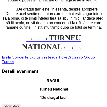
spune o poveste, iar fiecare om o regăsește în felul lui.
De dragul tău” este, în esență, despre apropiere.
Despre acel sentiment rar în care nu mai ești singur într-o
sală plină, ci te simți înțeles fără să spui nimic. Iar dacă alegi
să fii acolo, nu vii doar
la un concert, ci la o întâlnire care
rămâne cu tine, liniștit, mult timp după ce totul se termină.
→→→
TURNEU
NATIONAL←←←
Braila
Concerte
Exclusiv reteaua TicketStore.ro Group
Turnee
Detalii eveniment
RAOUL
Turneu National
"De dragul tau"
Show More