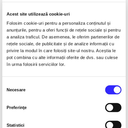
Turnee
Detalii eveniment
Acest site utilizează cookie-uri
Folosim cookie-uri pentru a personaliza conținutul și
RAOUL
anunțurile, pentru a oferi funcții de rețele sociale și pentru
Turneu National
a analiza traficul. De asemenea, le oferim partenerilor de
rețele sociale, de publicitate și de analize informații cu
"De dragul tau"
privire la modul în care folosiți site-ul nostru. Aceștia le
Balkanic Orchestra Live
pot combina cu alte informații oferite de dvs. sau culese
în urma folosirii serviciilor lor.
Casa Tineretului Braila
27 Noiembrie 2026 ora 19:00
Selecția
✒️ TURNEUL NAȚIONAL -RAOUL-“DE DRAGUL TĂU”,
Necesare
consimțământului
alături de BALKANIC ORCHESTRA live
Sunt seri în care muzica nu se ascultă, ci se trăiește.
Preferinţe
Sunt întâlniri în care nu mai contează scena, distanța sau
luminile, ci doar ceea ce se întâmplă între oameni. Acolo
începe povestea acestui turneu. Pentru că „De dragul tău” nu
Statistici
este doar un nume, este felul în care Raoul a ales să se