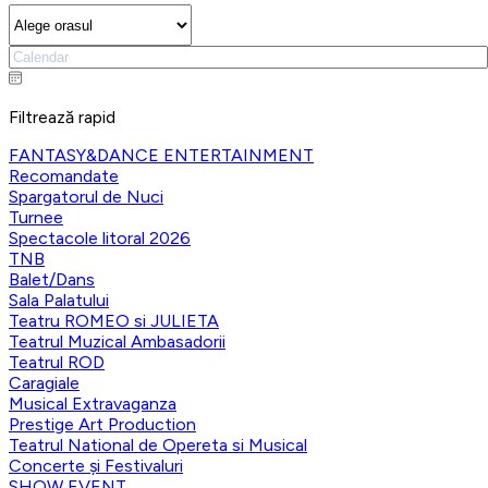
Filtrează rapid
FANTASY&DANCE ENTERTAINMENT
Recomandate
Spargatorul de Nuci
Turnee
Spectacole litoral 2026
TNB
Balet/Dans
Sala Palatului
Teatru ROMEO si JULIETA
Teatrul Muzical Ambasadorii
Teatrul ROD
Caragiale
Musical Extravaganza
Prestige Art Production
Teatrul National de Opereta si Musical
Concerte și Festivaluri
SHOW EVENT