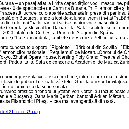
ana – un pasaj aflat la limita capacităţilor vocii masculine, pr
 peste 40 de spectacole de Carmina Burana, în Filarmonicile şi Inst
n această lucrare, cu o apariție aclamată în presa din peninsul
 din Bucureşti unde a fost de-a lungul vremii invitat în „Bărbieru
a din cele mai înalte partituri scrise pentru voce masculină.
l de Operetă şi Musical Ion Dacian, la Sala Palatului şi la Fila
ur 2023, alături de Orchestra Reino de Aragon din Spania.
itani" şi "La Sonnambula," ambele de Vicenzo Bellini, lucrarea v
n foarte cunoscutele opere: "Rigoletto", "Bărbierul din Sevilla", 
e filarmonicilor naţionale, "Requiemul" de Mozart, „Oratoriul d
all Tokyo, Zhuhai Opera House, Nanjing Poly Grand Theatre şi C
erdi Padua Italia, Sala de concerte a Academiei de Muzica Zuric
 nume reprezentative ale scenei lirice, într-un cadru mai restrâns,
asic de publicul de toate vârstele. Spectatorii sunt invitaţi să îş
 într-o lumină caldă şi personală.
marea artistică a tenorului Ştefan von Korch, au inclus peste 2
 Daniela Bucşan şi Oana Maria Şerban, baritonii Adrian Mărcan,
tra Filarmonicii Piteşti – cea mai avangardistă din ţară.
icketStore.ro Group