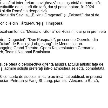
in a cărui interpretare navighează cu o ușurință debordantă.
ituţiile de cultură din ţară, dar şi peste hotare, în 2024
ă şi din România deopotrivă.
l din Sevilla,, „Elixirul Dragostei" şi „Falstaff," dar şi de
rmonicile din Târgu-Mureş şi Timişoara.
ocal-simfonică "Messa di Gloria" de Rossini, dar şi în premiera
"Elixirul Dragostei", "Don Pasquale", pe scenele Operelor din
e Crăciun" de Bach şi „Lobgesang" de Mendelssohn.
hongqing Grand Theatre, Opera Kaiserslautern Germania,
h, Teatrul National Bratislava.
 ce oferă o perspectivă diferită asupra actului artistic faţă de
i admire soliştii preferaţi într-o atmosferă selectă, completată
0 concerte de succes, in care au încântat publicul, împreună
 Lucian Petrean şi Fang Shuang, pianistul Alexandru Burcă,