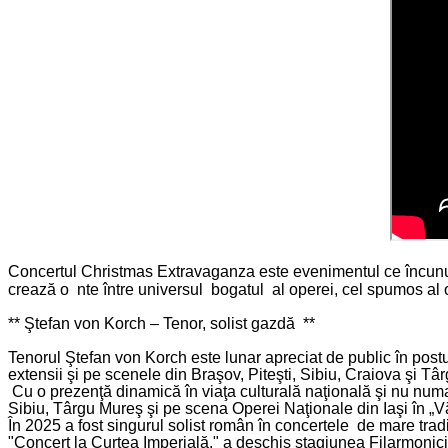
Concertul Christmas Extravaganza este evenimentul ce încununea
crează o nte între universul bogatul al operei, cel spumos al o
**
Ştefan von Korch – Tenor, solist gazdă **
Tenorul Ştefan von Korch este lunar apreciat de public în postur
extensii şi pe scenele din Braşov, Piteşti, Sibiu, Craiova şi T
Cu o prezenţă dinamică în viaţa culturală naţională şi nu numa
Sibiu, Târgu Mureş şi pe scena Operei Naţionale din Iaşi în „V
În 2025 a fost singurul solist român în concertele de mare trad
"Concert la Curtea Imperială," a deschis stagiunea Filarmonici