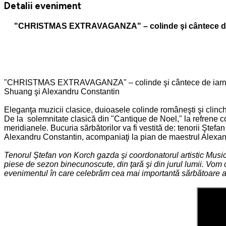
Detalii eveniment
"CHRISTMAS EXTRAVAGANZA" – colinde şi cântece de iar
"CHRISTMAS EXTRAVAGANZA" – colinde şi cântece de iarnă de
Shuang şi Alexandru Constantin
Eleganţa muzicii clasice, duioasele colinde româneşti şi clinc
De la solemnitate clasică din "Cantique de Noel," la refrene co
meridianele. Bucuria sărbătorilor va fi vestită de: tenorii Şte
Alexandru Constantin, acompaniaţi la pian de maestrul Alexa
Tenorul Ştefan von Korch gazda şi coordonatorul artistic Music
piese de sezon binecunoscute, din ţară şi din jurul lumii. Vom cân
evenimentul în care celebrăm cea mai importantă sărbătoare a 