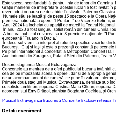
Este vocea inconfundabilă pentru linia de tenor din Carmina Bur
Graţie manierei de interpretare acestei lucrări a fost invitat în
revenindu-i onoarea de deschide Festivalul Palermo Classica î
Numele său se leagă şi de peste 15 spectacole la Opera Naţională
premiera naţională a operei "I Puritani," de Vicenzo Belinni, un
Anul 2024 l-a încheiat cu apariţii de marcă la Teatrul Naţiona
În anul 2023 a fost singurul solist român din turneul China To
A bucurat publicul cu vocea sa în 3 premiere naţionale: "I Pur
europeană "Traiano in Dacia."
În decursul vremii a interpret al rolurile specifice vocii lui di
Bucureşti, Cluj şi Iaşi şi este o prezenţă constantă pe scenel
Pe plan internaţional a concertat la Metropolitan Concert H
Auditoriumul din Zaragoza, Palatul Steri din Palermo, Teatro V
Despre stagiunea
Musical Extravaganza
Concertele au menirea de a oferi publicului bucuria întâlnirii cu
cea de pe impozanta scenă a operei, dar şi de a apropia genul cl
de un acompaniament de cameră, ce pune în valoare interpreţii
Primele două stagiuni Musical Extravaganza, derulate sub îndru
cu solistul amfitrion: soprana Cristina Maria Oltean, soprana
acordeonistul Emy Drăgoi, pianista Bogdana Cocîrlea, şi Orches
Musical Extravaganza
Bucuresti
Concerte
Exclusiv reteaua T
Detalii eveniment