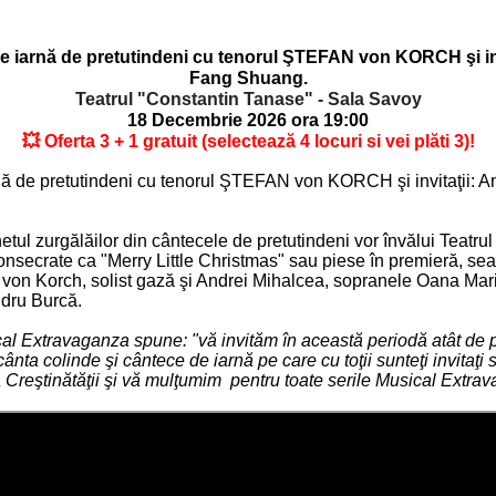
nă de pretutindeni cu tenorul ŞTEFAN von KORCH şi invita
Fang Shuang.
Teatrul "Constantin Tanase" - Sala Savoy
18 Decembrie 2026 ora 19:00
💥 Oferta 3 + 1 gratuit (selectează 4 locuri si vei plăti 3)!
 pretutindeni cu tenorul ŞTEFAN von KORCH şi invitaţii: And
hetul zurgălăilor din cântecele de pretutindeni vor învălui Teat
nsecrate ca "Merry Little Christmas" sau piese în premieră, sear
fan von Korch, solist gază şi Andrei Mihalcea, sopranele Oana Mar
ndru Burcă.
al Extravaganza spune: "vă invităm în această periodă atât de pl
ta colinde şi cântece de iarnă pe care cu toţii sunteţi invitaţi să
Creştinătăţii şi vă mulţumim pentru toate serile Musical Extrav