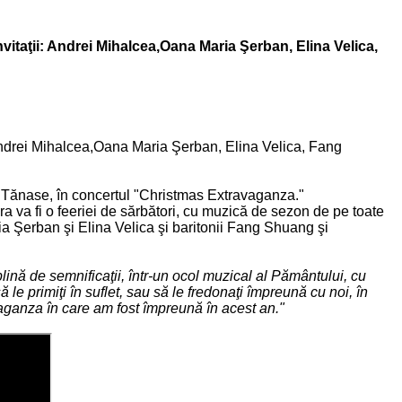
ţii: Andrei Mihalcea,Oana Maria Şerban, Elina Velica,
rei Mihalcea,Oana Maria Şerban, Elina Velica, Fang
rul Tănase, în concertul "Christmas Extravaganza."
a va fi o feeriei de sărbători, cu muzică de sezon de pe toate
ia Şerban şi Elina Velica şi baritonii Fang Shuang şi
ină de semnificaţii, într-un ocol muzical al Pământului, cu
 le primiţi în suflet, sau să le fredonaţi împreună cu noi, în
aganza în care am fost împreună în acest an."