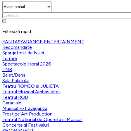
Filtrează rapid
FANTASY&DANCE ENTERTAINMENT
Recomandate
Spargatorul de Nuci
Turnee
Spectacole litoral 2026
TNB
Balet/Dans
Sala Palatului
Teatru ROMEO si JULIETA
Teatrul Muzical Ambasadorii
Teatrul ROD
Caragiale
Musical Extravaganza
Prestige Art Production
Teatrul National de Opereta si Musical
Concerte și Festivaluri
SHOW EVENT