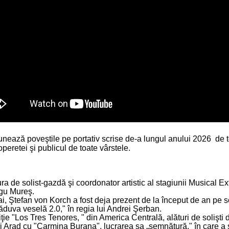
ză poveştile pe portativ scrise de-a lungul anului 2026 de tenor
peretei şi publicul de toate vârstele.
a de solist-gazdă şi coordonator artistic al stagiunii Musical Ext
ârgu Mureş.
i, Ştefan von Korch a fost deja prezent de la început de an pe s
ăduva veselă 2.0," în regia lui Andrei Şerban.
iţie "Los Tres Tenores, " din America Centrală, alături de soliş
i Arad cu "Carmina Burana", lucrarea sa „semnătură," în care a ş