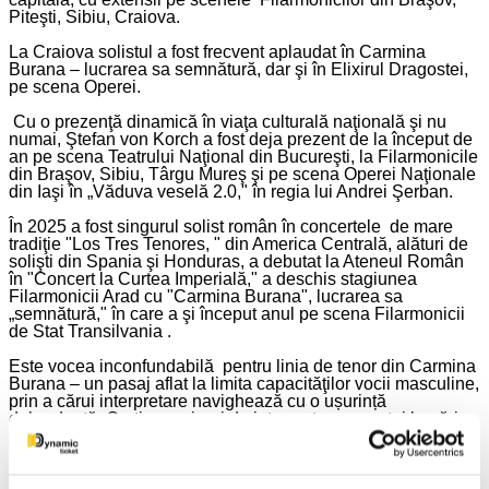
Piteşti, Sibiu, Craiova.
La Craiova solistul a fost frecvent aplaudat în Carmina
Burana – lucrarea sa semnătură, dar şi în Elixirul Dragostei,
pe scena Operei.
Cu o prezenţă dinamică în viaţa culturală naţională şi nu
numai, Ştefan von Korch a fost deja prezent de la început de
an pe scena Teatrului Naţional din Bucureşti, la Filarmonicile
din Braşov, Sibiu, Târgu Mureş şi pe scena Operei Naţionale
din Iaşi în „Văduva veselă 2.0," în regia lui Andrei Şerban.
În 2025 a fost singurul solist român în concertele de mare
tradiţie "Los Tres Tenores, " din America Centrală, alături de
solişti din Spania şi Honduras, a debutat la Ateneul Român
în "Concert la Curtea Imperială," a deschis stagiunea
Filarmonicii Arad cu "Carmina Burana", lucrarea sa
semnătură," în care a şi început anul pe scena Filarmonicii
de Stat Transilvania .
Este vocea inconfundabilă pentru linia de tenor din Carmina
Burana – un pasaj aflat la limita capacităţilor vocii masculine,
prin a cărui interpretare navighează cu o ușurință
debordantă. Graţie manierei de interpretare acestei lucrări a
fost invitat în peste 40 de spectacole de Carmina Burana, în
Filarmonicile şi Instituţiile de cultură din ţară, dar şi peste
hotare, în 2024 revenindu-i onoarea de deschide Festivalul
Palermo Classica în această lucrare, cu o apariție aclamată