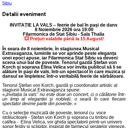
Sibiu
Detalii eveniment
INVITAȚIE LA VALS – feerie de bal în paşi de dans
8 Noiembrie 2026 ora 19:00
Filarmonica de Stat Sibiu - Sala Thalia
💥 Prețuri valabile până la 15 August!
În seara de 8 noiembrie, în stagiunea
Musical
Extravaganza
, luminile se vor aprinde peste eleganța
unei epoci apuse, iar Filarmonica Stat Sibiu va deveni
scena unui bal de poveste. Tenorul gazdă
Ştefan von
Korch
şi soprana
Elina Velica
vor invita publicul să li se
alăture în paşi de vals, într-un spectacol în care muzica și
dansul se împletesc într-o veritabilă feerie de sărbătoare.
Tenorul Ştefan von Korch, gazdă şi coordonator artistic al
stagiunii
Musical Extravaganza
spune:
«
Invitația la vals" nu este doar un concert, ci o călătorie într-
un timp al eleganței şi nobleţii, o seară în care fiecare
spectator devine parte din poveste.
»
Cu o selecţie muzicală de poveste, tenorul cu voce
strălucitoare - Ștefan von Korch şi soprana cu timbru de
catifea - Elina Velica, vor ghida spectatorii printr-un univers
sonor festiv şi sclipitor, inspirat de farmecul seratelor vieneze.