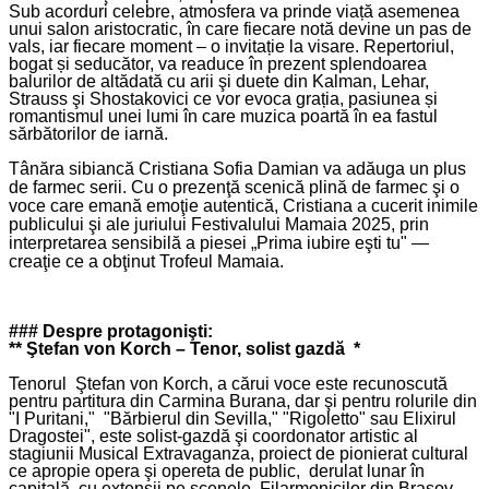
Sub acorduri celebre, atmosfera va prinde viață asemenea
unui salon aristocratic, în care fiecare notă devine un pas de
vals, iar fiecare moment – o invitație la visare. Repertoriul,
bogat și seducător, va readuce în prezent splendoarea
balurilor de altădată cu arii şi duete din Kalman, Lehar,
Strauss şi Shostakovici ce vor evoca grația, pasiunea și
romantismul unei lumi în care muzica poartă în ea fastul
sărbătorilor de iarnă.
Tânăra sibiancă Cristiana Sofia Damian va adăuga un plus
de farmec serii.
Cu o prezenţă scenică plină de farmec şi o
voce care emană emoţie autentică, Cristiana a cucerit inimile
publicului şi ale juriului Festivalului Mamaia 2025, prin
interpretarea sensibilă a piesei „Prima iubire eşti tu" —
creaţie ce a obţinut Trofeul Mamaia.
### Despre protagonişti:
**
Ştefan von Korch
– Tenor, solist gazdă *
Tenorul Ştefan von Korch, a cărui voce este recunoscută
pentru partitura din Carmina Burana, dar şi pentru rolurile din
"I Puritani," "Bărbierul din Sevilla," "Rigoletto" sau Elixirul
Dragostei", este solist-gazdă şi coordonator artistic al
stagiunii Musical Extravaganza, proiect de pionierat cultural
ce apropie opera şi opereta de public, derulat lunar în
capitală, cu extensii pe scenele Filarmonicilor din Braşov,