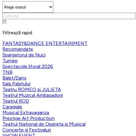
Filtrează rapid
FANTASY&DANCE ENTERTAINMENT
Recomandate
Spargatorul de Nuci
Turnee
Spectacole litoral 2026
TNB
Balet/Dans
Sala Palatului
Teatru ROMEO si JULIETA
Teatrul Muzical Ambasadorii
Teatrul ROD
Caragiale
Musical Extravaganza
Prestige Art Production
Teatrul National de Opereta si Musical
Concerte și Festivaluri
SHOW EVENT