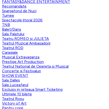
FANTASY&DANCE ENTERTAINMENT
Recomandate
Spargatorul de Nuci
Turnee
Spectacole litoral 2026
TNB
Balet/Dans
Sala Palatului
Teatru ROMEO si JULIETA
Teatrul Muzical Ambasadorii
Teatrul ROD
Caragiale
Musical Extravaganza
Prestige Art Production
Teatrul National de Opereta si Musical
Concerte și Festivaluri
SHOW EVENT
Sala Dalles
Sala Luceafarul
Exclusiv in reteaua Smart Ticketing
Ultimele 10 bilete
Teatrul Rosu
Victory of Art
Pentru copii