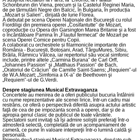
Schonbrunn din Viena, precum şi la Castelul Reginei Maria,
de pe țărmulării Negre din Balcic, în Bulgaria, în producția
,,Mozart și Salieri", dirijată de Iurie Florea.
A debutat pe scena Operei Naţionale din Bucureşti cu rolul
Fiordiligi din premiera operei „Cosìfantutte" de Mozart,
coproducţie cu Opera din Garsington Marea Britanie şi a fost
o încântătoare Pamina în „Flautul fermecat" de Mozart pe
scena Operei Comice pentru Copii.
A colaborat cu orchestrele și filarmonicile importante din
România - București, Botoșani, Arad, TârguMureș, Sibiu,
Brăila, Râmnicu Vâlcea,
iar repertoriul său vocal simfonic
include, printre altele „Carmina Burana" de Carl Orff,
Johannes Passion" şi „Matthaus Passion" de Bach,
Oratoriul de Crăciun" de Camille Saint-Saens; „Requiem"-ul
de W.A.Mozart; „Simfonia a IX-a" de Beethoven şi
Requiem"-ul de G.Verdi.
Despre stagiunea
Musical Extravaganza
Concertele au menirea de a oferi publicului bucuria întâlnirii
cu nume reprezentative ale scenei lirice, într-un cadru mai
restrâns, ce oferă o perspectivă diferită asupra actului artistic
faţă de cea de pe impozanta scenă a operei, dar şi de a
apropia genul clasic de publicul de toate vârstele.
Spectatorii sunt invitaţi să îşi admire soliştii preferaţi într-o
atmosferă selectă, completată de un acompaniament de
cameră, ce pune în valoare interpreţii într-o lumină caldă şi
personală.
Primele două stagiuni Musical Extravaganza, derulate sub