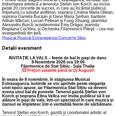
îndrumarea artistică a tenorului Ştefan von Korch, au inclus
peste 20 concerte de succes, in care au încântat publicul,
împreună cu solistul amfitrion: soprana Cristina Maria Oltean,
soprana Daniela Bucşan şi Oana Maria Şerban, baritonii
Adrian Mărcan, Lucian Petrean şi Fang Shuang, pianistul
Alexandru Burcă, acordeonistul Emy Drăgoi, pianista
Bogdana Cocîrlea, şi Orchestra Filarmonicii Piteşti – cea mai
avangardistă din ţară.
Musical
Musical Extravaganza
Concerte
Sibiu
Detalii eveniment
INVITAȚIE LA VALS – feerie de bal în paşi de dans
8 Noiembrie 2026 ora 19:00
Filarmonica de Stat Sibiu - Sala Thalia
💥 Prețuri valabile până la 15 August!
În seara de 8 noiembrie, în stagiunea
Musical
Extravaganza
, luminile se vor aprinde peste eleganța
unei epoci apuse, iar Filarmonica Stat Sibiu va deveni
scena unui bal de poveste. Tenorul gazdă
Ştefan von
Korch
şi soprana
Elina Velica
vor invita publicul să li se
alăture în paşi de vals, într-un spectacol în care muzica și
dansul se împletesc într-o veritabilă feerie de sărbătoare.
Tenorul Ştefan von Korch, gazdă şi coordonator artistic al