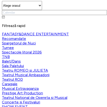
Filtrează rapid
FANTASY&DANCE ENTERTAINMENT
Recomandate
Spargatorul de Nuci
Turnee
Spectacole litoral 2026
TNB
Balet/Dans
Sala Palatului
Teatru ROMEO si JULIETA
Teatrul Muzical Ambasadorii
Teatrul ROD
Caragiale
Musical Extravaganza
Prestige Art Production
Teatrul National de Opereta si Musical
Concerte și Festivaluri
SHOW EVENT