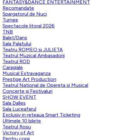
FANTASY&DANCE ENTERTAINMENT
Recomandate
Spargatorul de Nuci
Turnee
Spectacole litoral 2026
TNB
Balet/Dans
Sala Palatului
Teatru ROMEO si JULIETA
Teatrul Muzical Ambasadorii
Teatrul ROD
Caragiale
Musical Extravaganza
Prestige Art Production
Teatrul National de Opereta si Musical
Concerte și Festivaluri
SHOW EVENT
Sala Dalles
Sala Luceafarul
Exclusiv in reteaua Smart Ticketing
Ultimele 10 bilete
Teatrul Rosu
Victory of Art
Pentru copii