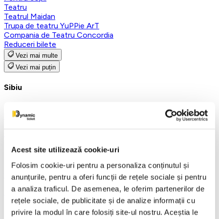
Teatru
Teatrul Maidan
Trupa de teatru YuPPie ArT
Compania de Teatru Concordia
Reduceri bilete
Vezi mai multe
Vezi mai puțin
Sibiu
20 septembrie 2026, ora 19:00
CLASSIC vs POP - Sibiu
Acest site utilizează cookie-uri
Folosim cookie-uri pentru a personaliza conținutul și
25 septembrie 2026, ora 19:00
anunțurile, pentru a oferi funcții de rețele sociale și pentru
a analiza traficul. De asemenea, le oferim partenerilor de
Despartiti din dragoste - Sibiu
rețele sociale, de publicitate și de analize informații cu
privire la modul în care folosiți site-ul nostru. Aceștia le