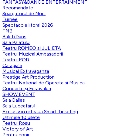
FANTASY&DANCE ENTERTAINMENT
Recomandate
Spargatorul de Nuci
Turnee
Spectacole litoral 2026
TNB
Balet/Dans
Sala Palatului
Teatru ROMEO si JULIETA
Teatrul Muzical Ambasadorii
Teatrul ROD
Caragiale
Musical Extravaganza
Prestige Art Production
Teatrul National de Opereta si Musical
Concerte și Festivaluri
SHOW EVENT
Sala Dalles
Sala Luceafarul
Exclusiv in reteaua Smart Ticketing
Ultimele 10 bilete
Teatrul Rosu
Victory of Art
Pentru copii