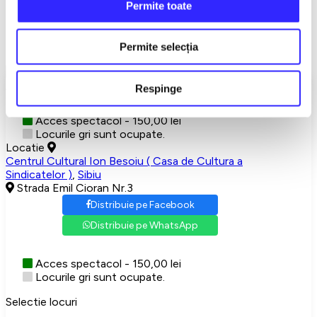
Permite toate
Detalii eveniment
MIZERABILII
Permite selecția
Show More
Alegeti-va locurile
Respinge
Acces spectacol - 150,00 lei
Locurile gri sunt ocupate.
Locatie
Centrul Cultural Ion Besoiu ( Casa de Cultura a
Sindicatelor )
,
Sibiu
Strada Emil Cioran Nr.3
Distribuie pe Facebook
Distribuie pe WhatsApp
Acces spectacol - 150,00 lei
Locurile gri sunt ocupate.
Selectie locuri