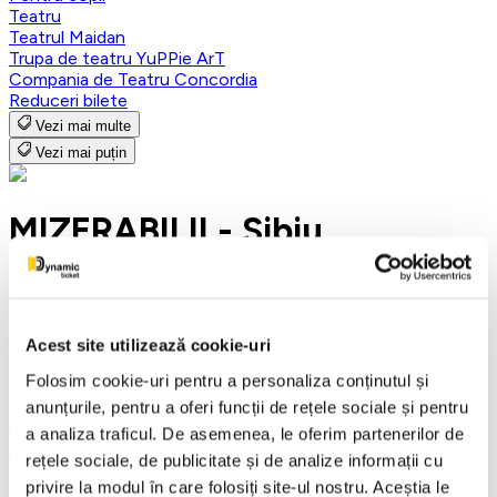
Teatru
Teatrul Maidan
Trupa de teatru YuPPie ArT
Compania de Teatru Concordia
Reduceri bilete
Vezi mai multe
Vezi mai puțin
MIZERABILII - Sibiu
14 octombrie 2026
ora 19:00
Acest site utilizează cookie-uri
Centrul Cultural Ion Besoiu ( Casa de Cultura a Sindicatelor
Folosim cookie-uri pentru a personaliza conținutul și
), Sibiu
anunțurile, pentru a oferi funcții de rețele sociale și pentru
Sibiu
a analiza traficul. De asemenea, le oferim partenerilor de
Teatru
rețele sociale, de publicitate și de analize informații cu
Detalii eveniment
privire la modul în care folosiți site-ul nostru. Aceștia le