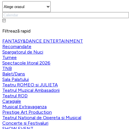
Filtrează rapid
FANTASY&DANCE ENTERTAINMENT
Recomandate
Spargatorul de Nuci
Turnee
Spectacole litoral 2026
TNB
Balet/Dans
Sala Palatului
Teatru ROMEO si JULIETA
Teatrul Muzical Ambasadorii
Teatrul ROD
Caragiale
Musical Extravaganza
Prestige Art Production
Teatrul National de Opereta si Musical
Concerte și Festivaluri
SHOW EVENT