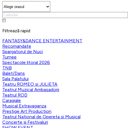
Filtrează rapid
FANTASY&DANCE ENTERTAINMENT
Recomandate
Spargatorul de Nuci
Turnee
Spectacole litoral 2026
TNB
Balet/Dans
Sala Palatului
Teatru ROMEO si JULIETA
Teatrul Muzical Ambasadorii
Teatrul ROD
Caragiale
Musical Extravaganza
Prestige Art Production
Teatrul National de Opereta si Musical
Concerte și Festivaluri
SHOW EVENT