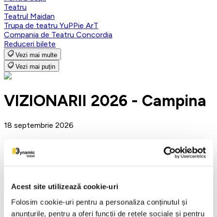
Teatru
Teatrul Maidan
Trupa de teatru YuPPie ArT
Compania de Teatru Concordia
Reduceri bilete
Vezi mai multe
Vezi mai puțin
VIZIONARII 2026 - Campina
18 septembrie 2026
ora 16:00
Casa Tineretului , Campina
Campina
SPECTATOUR
Acest site utilizează cookie-uri
Folosim cookie-uri pentru a personaliza conținutul și
Detalii eveniment
anunțurile, pentru a oferi funcții de rețele sociale și pentru