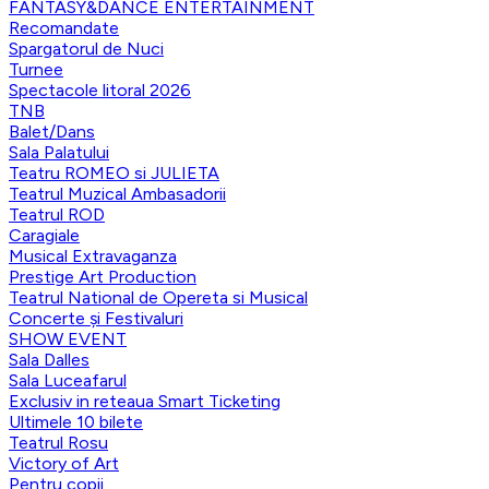
FANTASY&DANCE ENTERTAINMENT
Recomandate
Spargatorul de Nuci
Turnee
Spectacole litoral 2026
TNB
Balet/Dans
Sala Palatului
Teatru ROMEO si JULIETA
Teatrul Muzical Ambasadorii
Teatrul ROD
Caragiale
Musical Extravaganza
Prestige Art Production
Teatrul National de Opereta si Musical
Concerte și Festivaluri
SHOW EVENT
Sala Dalles
Sala Luceafarul
Exclusiv in reteaua Smart Ticketing
Ultimele 10 bilete
Teatrul Rosu
Victory of Art
Pentru copii