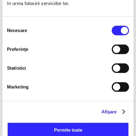
în urma folosirii serviciilor lor.
Teatru
Teatrul Maidan
Trupa de teatru YuPPie ArT
Compania de Teatru Concordia
Selecția
Reduceri bilete
Necesare
consimțământului
Vezi mai multe
Vezi mai puțin
Preferinţe
Campina
Statistici
18 septembrie 2026, ora 16:00
VIZIONARII 2026 - Campina
Marketing
11 noiembrie 2026, ora 19:00
Afişare
Te astept sa vii in gara mica - Mirabela Dauer & Gabriel
Dorobantu - Campina
Permite toate