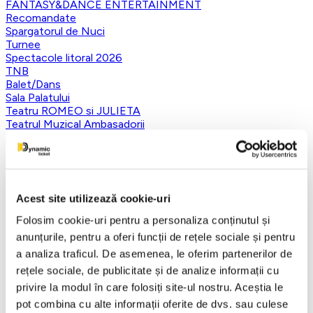
FANTASY&DANCE ENTERTAINMENT
Recomandate
Spargatorul de Nuci
Turnee
Spectacole litoral 2026
TNB
Balet/Dans
Sala Palatului
Teatru ROMEO si JULIETA
Teatrul Muzical Ambasadorii
Teatrul ROD
Caragiale
Musical Extravaganza
Prestige Art Production
Teatrul National de Opereta si Musical
Acest site utilizează cookie-uri
Concerte și Festivaluri
SHOW EVENT
Folosim cookie-uri pentru a personaliza conținutul și
Sala Dalles
anunțurile, pentru a oferi funcții de rețele sociale și pentru
Sala Luceafarul
a analiza traficul. De asemenea, le oferim partenerilor de
Exclusiv in reteaua Smart Ticketing
Ultimele 10 bilete
rețele sociale, de publicitate și de analize informații cu
Teatrul Rosu
privire la modul în care folosiți site-ul nostru. Aceștia le
Victory of Art
pot combina cu alte informații oferite de dvs. sau culese
Pentru copii