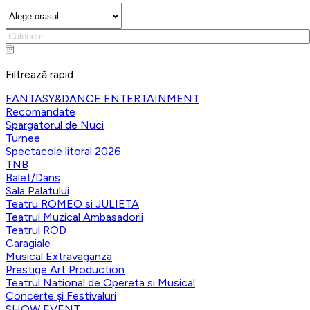
Filtrează rapid
FANTASY&DANCE ENTERTAINMENT
Recomandate
Spargatorul de Nuci
Turnee
Spectacole litoral 2026
TNB
Balet/Dans
Sala Palatului
Teatru ROMEO si JULIETA
Teatrul Muzical Ambasadorii
Teatrul ROD
Caragiale
Musical Extravaganza
Prestige Art Production
Teatrul National de Opereta si Musical
Concerte și Festivaluri
SHOW EVENT