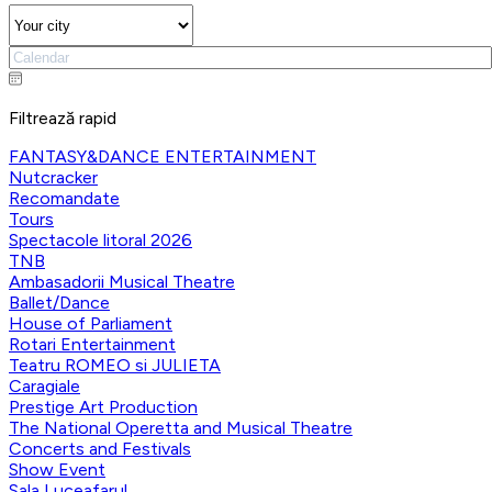
Filtrează rapid
FANTASY&DANCE ENTERTAINMENT
Nutcracker
Recomandate
Tours
Spectacole litoral 2026
TNB
Ambasadorii Musical Theatre
Ballet/Dance
House of Parliament
Rotari Entertainment
Teatru ROMEO si JULIETA
Caragiale
Prestige Art Production
The National Operetta and Musical Theatre
Concerts and Festivals
Show Event
Sala Luceafarul