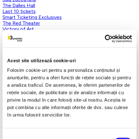
The Dalles Hall
Last 10 tickets
Smart Ticketing Exclusives
The Red Theater
Victory of Art
For Kids
Teatrul Maidan
Theater
Concordia Theater Company
Earlybird
Acest site utilizează cookie-uri
Vezi mai multe
Folosim cookie-uri pentru a personaliza conținutul și
Vezi mai puțin
anunțurile, pentru a oferi funcții de rețele sociale și pentru
Aplică filtre
a analiza traficul. De asemenea, le oferim partenerilor de
rețele sociale, de publicitate și de analize informații cu
privire la modul în care folosiți site-ul nostru. Aceștia le
pot combina cu alte informații oferite de dvs. sau culese
Categorii
în urma folosirii serviciilor lor.
Toate categoriile
FANTASY&DANCE ENTERTAINMENT
Nutcracker
Selecția