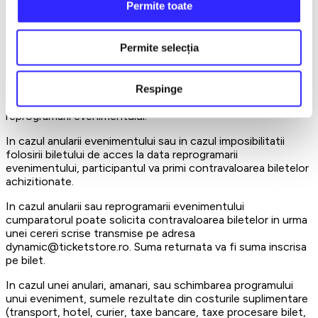
Permite toate
intrare vor prezenta bilete care nu sunt achizitionate prin
intermediul www.dynamicticket.ro si/sau sunt falsificate cu
insemnele site-ului nostru.
Permite selecția
In cazul reprogramarii evenimentului, biletul de acces
achizitionat va putea fi folosit pentru o noua data
comunicata de organizator, cumparatorul beneficiind de
Respinge
toate drepturile conferite de biletul de acces la data
reprogramarii evenimentului.
In cazul anularii evenimentului sau in cazul imposibilitatii
folosirii biletului de acces la data reprogramarii
evenimentului, participantul va primi contravaloarea biletelor
achizitionate.
In cazul anularii sau reprogramarii evenimentului
cumparatorul poate solicita contravaloarea biletelor in urma
unei cereri scrise transmise pe adresa
dynamic@ticketstore.ro. Suma returnata va fi suma inscrisa
pe bilet.
In cazul unei anulari, amanari, sau schimbarea programului
unui eveniment, sumele rezultate din costurile suplimentare
(transport, hotel, curier, taxe bancare, taxe procesare bilet,