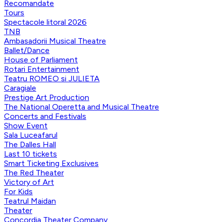
Recomandate
Tours
Spectacole litoral 2026
TNB
Ambasadorii Musical Theatre
Ballet/Dance
House of Parliament
Rotari Entertainment
Teatru ROMEO si JULIETA
Caragiale
Prestige Art Production
The National Operetta and Musical Theatre
Concerts and Festivals
Show Event
Sala Luceafarul
The Dalles Hall
Last 10 tickets
Smart Ticketing Exclusives
The Red Theater
Victory of Art
For Kids
Teatrul Maidan
Theater
Concordia Theater Company