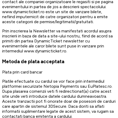
contact ale companiei organizatoare le regasiti si pe pagina
evenimentului in partea de jos a descrierii spectacolului.
www.dynamicticket.ro este un site de vanzare bilete,
nefiind imputernicit de catre organizatori pentru a emite
aceste categorii de permise/legitimatii/gratuitati.
Prin inscrierea la Newsletter va manifestati acordul asupra
inscrierii in baza de data a site-ului nostru, fiind de acord sa
primiti din partea DynamicTicket newsletter cu
evenimentele ale caror bilete sunt puse in vanzare prin
intermediul www.dynamicticket.ro.
Metoda de plata acceptata
Plata prin card bancar
Platile efectuate cu cardul se vor face prin intermediul
platformei securizate Netopia Payments sau EuPlatesc.ro.
Dupa plasarea comenzii veti fi redirectionat(a) catre acest
site unde veti introduce datele cardului dumneavoastra.
Aceste tranzactii pot fi onorate doar de posesorii de carduri
care apartin de sistemul 3DSecure. Daca doriti sa aflati
informatii suplimentare legate de acest sistem, va rugam sa
contactati banca emitenta a cardului.