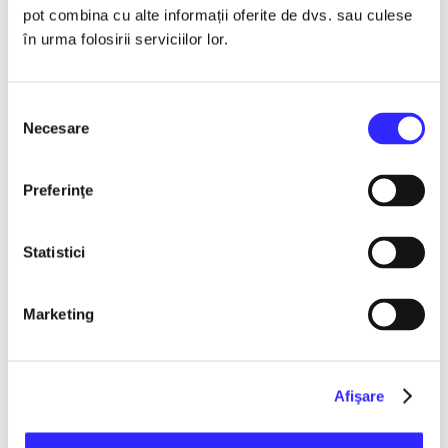
Din respect pentru artisti va rugam respectati ora de
pot combina cu alte informații oferite de dvs. sau culese
incepere a reprezentatiei.
în urma folosirii serviciilor lor.
Accesul dupa ora de incepere a evenimentului nu este
permisa.
Persoanele care beneficiaza de reduceri la bilete
(pensionari, elevi, studenti) sunt obligati sa prezinte
Selecția
acte doveditoare care sa insoteasca biletul.
Necesare
consimțământului
Biletul isi poate pierde valabilitatea dupa inceperea
spectacolului daca organizatorul nu specifica astfel.
Preferinţe
Biletul isi pierde valabilitatea dupa ce
cumparatorul/spectatorul paraseste locatia evenimentului.
Statistici
Biletele sunt inscriptionate cu mentiunea taxa 1% Crucea
Rosie, obligatie legala de achitat pentru toti organizatorii de
evenimente.
Marketing
Nerespectarea regulamentului sau folosirea biletului in alte
scopuri decat cele prevazute de organizator poate aduce
cu sine anularea biletului/biletelor, si poate interzice accesul
detinatorului biletului la eveniment.
Afişare
Ne rezervam dreptul de a interzice accesul la eveniment si a
anunta autoritatile in cazul in care sunt persoane care la