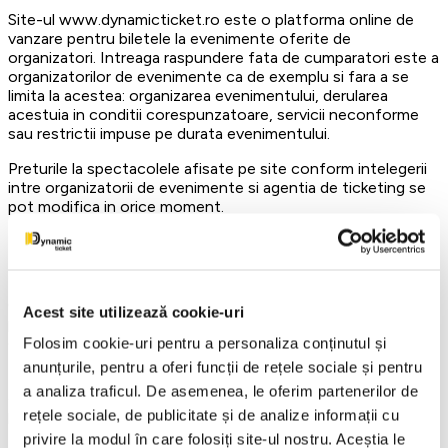
Site-ul www.dynamicticket.ro este o platforma online de
vanzare pentru biletele la evenimente oferite de
organizatori. Intreaga raspundere fata de cumparatori este a
organizatorilor de evenimente ca de exemplu si fara a se
limita la acestea: organizarea evenimentului, derularea
acestuia in conditii corespunzatoare, servicii neconforme
sau restrictii impuse pe durata evenimentului.
Preturile la spectacolele afisate pe site conform intelegerii
intre organizatorii de evenimente si agentia de ticketing se
pot modifica in orice moment.
Functionalitati
DynamicTicket recomanda utilizarea biletelor electronice
(eTicket) si astfel impreuna vom proteja mediul inconjurator
Acest site utilizează cookie-uri
prin eliminarea risipei de hartie, noxe rezultate din procesul
de livrare sau utilizarea de resurse suplimentare.
Folosim cookie-uri pentru a personaliza conținutul și
anunțurile, pentru a oferi funcții de rețele sociale și pentru
Prin achizitionarea biletului cumparatorul se obliga sa
a analiza traficul. De asemenea, le oferim partenerilor de
accepte si sa respecte regulamentul oficial al evenimentului,
precum si urmatoarele prevederi:
rețele sociale, de publicitate și de analize informații cu
privire la modul în care folosiți site-ul nostru. Aceștia le