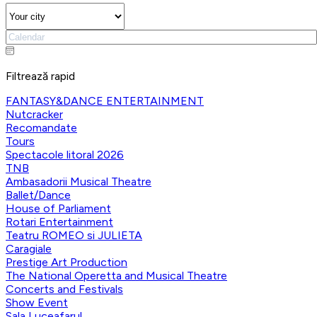
Filtrează rapid
FANTASY&DANCE ENTERTAINMENT
Nutcracker
Recomandate
Tours
Spectacole litoral 2026
TNB
Ambasadorii Musical Theatre
Ballet/Dance
House of Parliament
Rotari Entertainment
Teatru ROMEO si JULIETA
Caragiale
Prestige Art Production
The National Operetta and Musical Theatre
Concerts and Festivals
Show Event
Sala Luceafarul