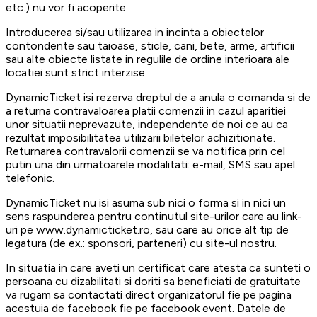
etc.) nu vor fi acoperite.
Introducerea si/sau utilizarea in incinta a obiectelor
contondente sau taioase, sticle, cani, bete, arme, artificii
sau alte obiecte listate in regulile de ordine interioara ale
locatiei sunt strict interzise.
DynamicTicket isi rezerva dreptul de a anula o comanda si de
a returna contravaloarea platii comenzii in cazul aparitiei
unor situatii neprevazute, independente de noi ce au ca
rezultat imposibilitatea utilizarii biletelor achizitionate.
Returnarea contravalorii comenzii se va notifica prin cel
putin una din urmatoarele modalitati: e-mail, SMS sau apel
telefonic.
DynamicTicket nu isi asuma sub nici o forma si in nici un
sens raspunderea pentru continutul site-urilor care au link-
uri pe www.dynamicticket.ro, sau care au orice alt tip de
legatura (de ex.: sponsori, parteneri) cu site-ul nostru.
In situatia in care aveti un certificat care atesta ca sunteti o
persoana cu dizabilitati si doriti sa beneficiati de gratuitate
va rugam sa contactati direct organizatorul fie pe pagina
acestuia de facebook fie pe facebook event. Datele de