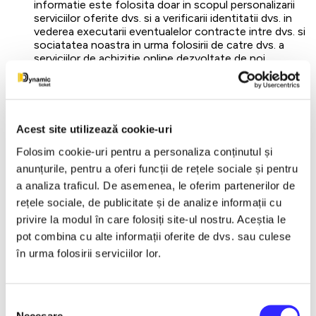
informatie este folosita doar in scopul personalizarii
serviciilor oferite dvs. si a verificarii identitatii dvs. in
vederea executarii eventualelor contracte intre dvs. si
sociatatea noastra in urma folosirii de catre dvs. a
serviciilor de achizitie online dezvoltate de noi.
Informatia colectata din raportul de trafic al serverului
SMART TICKETING & LOGISTICS SRL:
acest tip de
informatie ne ajuta sa identificam care sectiuni ale
siteurilor noastre sunt sectiuni de interes pentru
utilizatori. SMART TICKETING & LOGISTICS SRL
Acest site utilizează cookie-uri
colecteaza de asemenea adresele IP ale utilizatorilor
Folosim cookie-uri pentru a personaliza conținutul și
sai in scopul administrarii sigure a sistemului nostru
informatic, in scopul evitarii activitatilor infractionale
anunțurile, pentru a oferi funcții de rețele sociale și pentru
si, nu in ultimul rand, in scopul comunicarii sabloanelor
a analiza traficul. De asemenea, le oferim partenerilor de
tipizate anonime ale utilizatorilor catre clientii nostri de
rețele sociale, de publicitate și de analize informații cu
publicitate.
Informatia colectata prin intermediul cookieurilor:
privire la modul în care folosiți site-ul nostru. Aceștia le
SMART TICKETING & LOGISTICS SRL foloseste
pot combina cu alte informații oferite de dvs. sau culese
cookieuri pentru a va permite folosirea cat mai utila a
în urma folosirii serviciilor lor.
serviciilor noastre si in scopul obtinerii de informatii
statistice care sa ne permita imbunatatirea serviciilor
noastre. Cookieurile (asa cum au fost ele definite mai
sus) ne permit sa salvam parolele dvs. de acces si
Selecția
preferintele dvs. astfel incat sa nu fiti nevoit sa le
Necesare