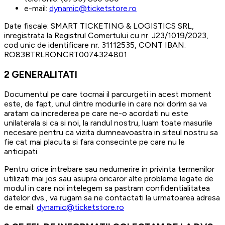
e-mail:
dynamic@ticketstore.ro
Date fiscale: SMART TICKETING & LOGISTICS SRL,
inregistrata la Registrul Comertului cu nr. J23/1019/2023,
cod unic de identificare nr. 31112535, CONT IBAN:
RO83BTRLRONCRT0074324801
2
GENERALITATI
Documentul pe care tocmai il parcurgeti in acest moment
este, de fapt, unul dintre modurile in care noi dorim sa va
aratam ca increderea pe care ne-o acordati nu este
unilaterala si ca si noi, la randul nostru, luam toate masurile
necesare pentru ca vizita dumneavoastra in siteul nostru sa
fie cat mai placuta si fara consecinte pe care nu le
anticipati.
Pentru orice intrebare sau nedumerire in privinta termenilor
utilizati mai jos sau asupra oricaror alte probleme legate de
modul in care noi intelegem sa pastram confidentialitatea
datelor dvs., va rugam sa ne contactati la urmatoarea adresa
de email:
dynamic@ticketstore.ro