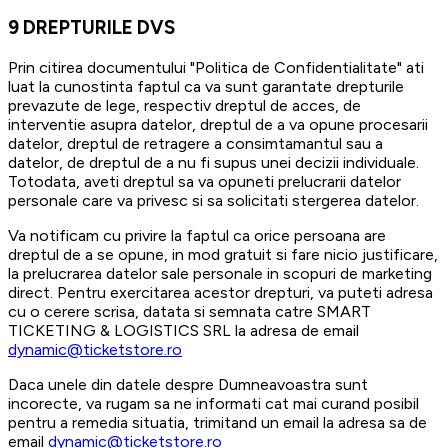
9
DREPTURILE DVS
Prin citirea documentului "Politica de Confidentialitate" ati
luat la cunostinta faptul ca va sunt garantate drepturile
prevazute de lege, respectiv dreptul de acces, de
interventie asupra datelor, dreptul de a va opune procesarii
datelor, dreptul de retragere a consimtamantul sau a
datelor, de dreptul de a nu fi supus unei decizii individuale.
Totodata, aveti dreptul sa va opuneti prelucrarii datelor
personale care va privesc si sa solicitati stergerea datelor.
Va notificam cu privire la faptul ca orice persoana are
dreptul de a se opune, in mod gratuit si fare nicio justificare,
la prelucrarea datelor sale personale in scopuri de marketing
direct. Pentru exercitarea acestor drepturi, va puteti adresa
cu o cerere scrisa, datata si semnata catre SMART
TICKETING & LOGISTICS SRL la adresa de email
dynamic@ticketstore.ro
Daca unele din datele despre Dumneavoastra sunt
incorecte, va rugam sa ne informati cat mai curand posibil
pentru a remedia situatia, trimitand un email la adresa sa de
email
dynamic@ticketstore.ro