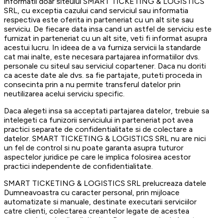
informatii doar siteului SMART TICKETING & LOGISTICS
SRL, cu exceptia cazului cand serviciul sau informatia
respectiva este oferita in parteneriat cu un alt site sau
serviciu. De fiecare data insa cand un astfel de serviciu este
furnizat in parteneriat cu un alt site, veti fi informat asupra
acestui lucru. In ideea de a va furniza servicii la standarde
cat mai inalte, este necesara partajarea informatiilor dvs.
personale cu siteul sau serviciul copartener. Daca nu doriti
ca aceste date ale dvs. sa fie partajate, puteti proceda in
consecinta prin a nu permite transferul datelor prin
neutilizarea acelui serviciu specific.
Daca alegeti insa sa acceptati partajarea datelor, trebuie sa
intelegeti ca funizorii serviciului in parteneriat pot avea
practici separate de confidentialitate si de colectare a
datelor. SMART TICKETING & LOGISTICS SRL nu are nici
un fel de control si nu poate garanta asupra tuturor
aspectelor juridice pe care le implica folosirea acestor
practici independente de confidentialitate.
SMART TICKETING & LOGISTICS SRL prelucreaza datele
Dumneavoastra cu caracter personal, prin mijloace
automatizate si manuale, destinate executarii serviciilor
catre clienti, colectarea creantelor legate de acestea