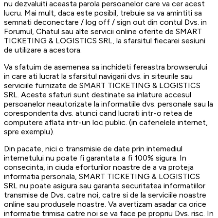
nu dezvaluiti aceasta parola persoanelor care va cer acest
lucru. Mai mult, daca este posibil, trebuie sa va amintiti sa
semnati deconectare / log off / sign out din contul Dvs. in
Forumul, Chatul sau alte servicii online oferite de SMART
TICKETING & LOGISTICS SRL, la sfarsitul fiecarei sesiuni
de utilizare a acestora.
Va sfatuim de asemenea sa inchideti fereastra browserului
in care ati lucrat la sfarsitul navigarii dvs. in siteurile sau
serviciile furnizate de SMART TICKETING & LOGISTICS
SRL. Aceste sfaturi sunt destinate sa inlature accesul
persoanelor neautorizate la informatiile dvs. personale sau la
corespondenta dvs. atunci cand lucrati intr-o retea de
computere aflata intr-un loc public. (in cafenelele internet,
spre exemplu).
Din pacate, nici o transmisie de date prin intemediul
internetului nu poate fi garantata a fi 100% sigura. In
consecinta, in ciuda eforturilor noastre de a va proteja
informatia personala, SMART TICKETING & LOGISTICS
SRL nu poate asigura sau garanta securitatea informatiilor
transmise de Dvs. catre noi, catre si de la serviciile noastre
online sau produsele noastre. Va avertizam asadar ca orice
informatie trimisa catre noi se va face pe propriu Dvs. risc. In