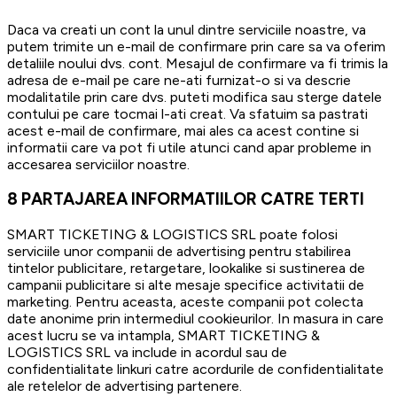
Daca va creati un cont la unul dintre serviciile noastre, va
putem trimite un e-mail de confirmare prin care sa va oferim
detaliile noului dvs. cont. Mesajul de confirmare va fi trimis la
adresa de e-mail pe care ne-ati furnizat-o si va descrie
modalitatile prin care dvs. puteti modifica sau sterge datele
contului pe care tocmai l-ati creat. Va sfatuim sa pastrati
acest e-mail de confirmare, mai ales ca acest contine si
informatii care va pot fi utile atunci cand apar probleme in
accesarea serviciilor noastre.
8
PARTAJAREA INFORMATIILOR CATRE TERTI
SMART TICKETING & LOGISTICS SRL poate folosi
serviciile unor companii de advertising pentru stabilirea
tintelor publicitare, retargetare, lookalike si sustinerea de
campanii publicitare si alte mesaje specifice activitatii de
marketing. Pentru aceasta, aceste companii pot colecta
date anonime prin intermediul cookieurilor. In masura in care
acest lucru se va intampla, SMART TICKETING &
LOGISTICS SRL va include in acordul sau de
confidentialitate linkuri catre acordurile de confidentialitate
ale retelelor de advertising partenere.