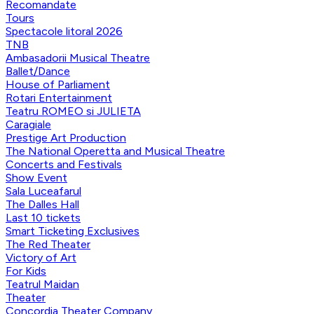
Recomandate
Tours
Spectacole litoral 2026
TNB
Ambasadorii Musical Theatre
Ballet/Dance
House of Parliament
Rotari Entertainment
Teatru ROMEO si JULIETA
Caragiale
Prestige Art Production
The National Operetta and Musical Theatre
Concerts and Festivals
Show Event
Sala Luceafarul
The Dalles Hall
Last 10 tickets
Smart Ticketing Exclusives
The Red Theater
Victory of Art
For Kids
Teatrul Maidan
Theater
Concordia Theater Company