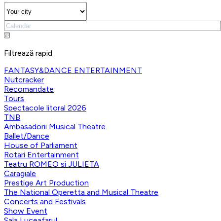
Filtrează rapid
FANTASY&DANCE ENTERTAINMENT
Nutcracker
Recomandate
Tours
Spectacole litoral 2026
TNB
Ambasadorii Musical Theatre
Ballet/Dance
House of Parliament
Rotari Entertainment
Teatru ROMEO si JULIETA
Caragiale
Prestige Art Production
The National Operetta and Musical Theatre
Concerts and Festivals
Show Event
Sala Luceafarul