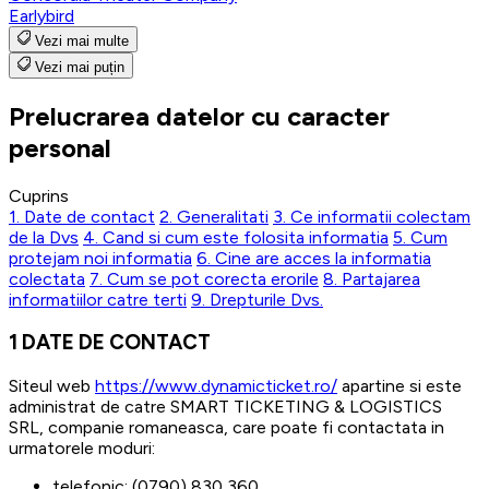
Earlybird
Vezi mai multe
Vezi mai puțin
Prelucrarea datelor cu caracter
personal
Cuprins
1. Date de contact
2. Generalitati
3. Ce informatii colectam
de la Dvs
4. Cand si cum este folosita informatia
5. Cum
protejam noi informatia
6. Cine are acces la informatia
colectata
7. Cum se pot corecta erorile
8. Partajarea
informatiilor catre terti
9. Drepturile Dvs.
1
DATE DE CONTACT
Siteul web
https://www.dynamicticket.ro/
apartine si este
administrat de catre SMART TICKETING & LOGISTICS
SRL, companie romaneasca, care poate fi contactata in
urmatorele moduri:
telefonic: (0790) 830 360