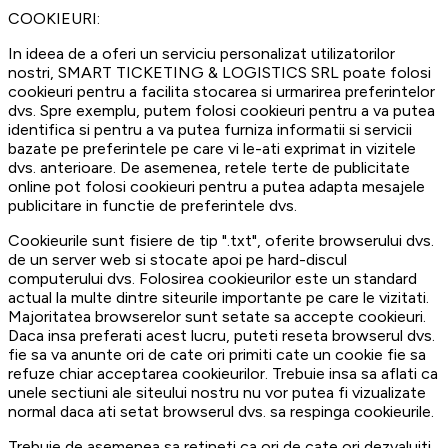
COOKIEURI:
In ideea de a oferi un serviciu personalizat utilizatorilor
nostri, SMART TICKETING & LOGISTICS SRL poate folosi
cookieuri pentru a facilita stocarea si urmarirea preferintelor
dvs. Spre exemplu, putem folosi cookieuri pentru a va putea
identifica si pentru a va putea furniza informatii si servicii
bazate pe preferintele pe care vi le-ati exprimat in vizitele
dvs. anterioare. De asemenea, retele terte de publicitate
online pot folosi cookieuri pentru a putea adapta mesajele
publicitare in functie de preferintele dvs.
Cookieurile sunt fisiere de tip ".txt", oferite browserului dvs.
de un server web si stocate apoi pe hard-discul
computerului dvs. Folosirea cookieurilor este un standard
actual la multe dintre siteurile importante pe care le vizitati.
Majoritatea browserelor sunt setate sa accepte cookieuri.
Daca insa preferati acest lucru, puteti reseta browserul dvs.
fie sa va anunte ori de cate ori primiti cate un cookie fie sa
refuze chiar acceptarea cookieurilor. Trebuie insa sa aflati ca
unele sectiuni ale siteului nostru nu vor putea fi vizualizate
normal daca ati setat browserul dvs. sa respinga cookieurile.
Trebuie de asemenea sa retineti ca ori de cate ori dezvaluiti