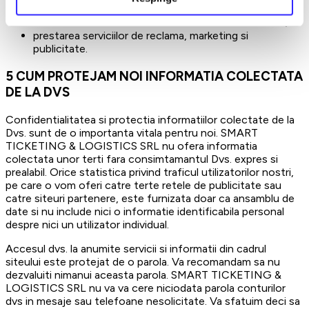
favorite sau incluse in lista de preferinte sau alertare;
trasmiterea newsletterului si a ofertelor ocazionale;
prestarea serviciilor de reclama, marketing si
publicitate.
5
CUM PROTEJAM NOI INFORMATIA COLECTATA
DE LA DVS
Confidentialitatea si protectia informatiilor colectate de la
Dvs. sunt de o importanta vitala pentru noi. SMART
TICKETING & LOGISTICS SRL nu ofera informatia
colectata unor terti fara consimtamantul Dvs. expres si
prealabil. Orice statistica privind traficul utilizatorilor nostri,
pe care o vom oferi catre terte retele de publicitate sau
catre siteuri partenere, este furnizata doar ca ansamblu de
date si nu include nici o informatie identificabila personal
despre nici un utilizator individual.
Accesul dvs. la anumite servicii si informatii din cadrul
siteului este protejat de o parola. Va recomandam sa nu
dezvaluiti nimanui aceasta parola. SMART TICKETING &
LOGISTICS SRL nu va va cere niciodata parola conturilor
dvs in mesaje sau telefoane nesolicitate. Va sfatuim deci sa