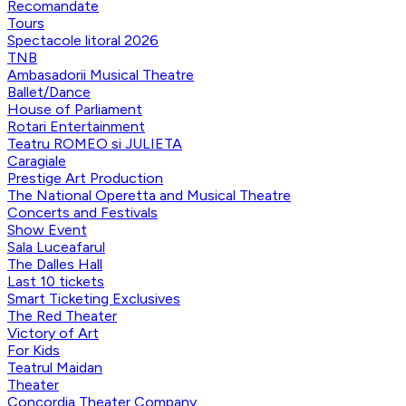
Recomandate
Tours
Spectacole litoral 2026
TNB
Ambasadorii Musical Theatre
Ballet/Dance
House of Parliament
Rotari Entertainment
Teatru ROMEO si JULIETA
Caragiale
Prestige Art Production
The National Operetta and Musical Theatre
Concerts and Festivals
Show Event
Sala Luceafarul
The Dalles Hall
Last 10 tickets
Smart Ticketing Exclusives
The Red Theater
Victory of Art
For Kids
Teatrul Maidan
Theater
Concordia Theater Company