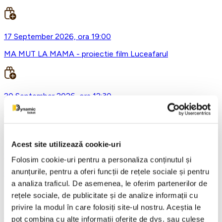
17 September 2026, ora 19:00
MA MUT LA MAMA - proiectie film Luceafarul
20 September 2026, ora 12:30
Lumea Mea – Obsi @Qfeel
Acest site utilizează cookie-uri
25 September 2026, ora 19:00
Folosim cookie-uri pentru a personaliza conținutul și
anunțurile, pentru a oferi funcții de rețele sociale și pentru
Omul care a vazut moartea - Sala Luceafarul
a analiza traficul. De asemenea, le oferim partenerilor de
rețele sociale, de publicitate și de analize informații cu
privire la modul în care folosiți site-ul nostru. Aceștia le
26 September 2026, ora 19:00
pot combina cu alte informații oferite de dvs. sau culese