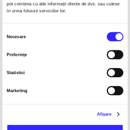
pot combina cu alte informații oferite de dvs. sau culese
în urma folosirii serviciilor lor.
4 October 2026, ora 12:30
Selecția
Lumea Mea – Obsi @Qfeel
Necesare
consimțământului
Preferinţe
7 October 2026, ora 17:30
Masha si Ursul - Cluj Napoca
Statistici
Marketing
8 October 2026, ora 17:30
ALADIN SI LAMPA JUCAUSA - Constanta - ANULAT
Afişare
8 October 2026, ora 17:30