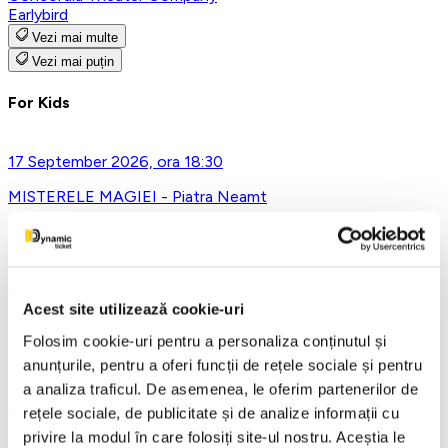
Earlybird
Vezi mai multe
Vezi mai puțin
For Kids
17 September 2026, ora 18:30
MISTERELE MAGIEI - Piatra Neamt
20 September 2026, ora 12:30
Acest site utilizează cookie-uri
Lumea Mea – Obsi @Qfeel
Folosim cookie-uri pentru a personaliza conținutul și
anunțurile, pentru a oferi funcții de rețele sociale și pentru
a analiza traficul. De asemenea, le oferim partenerilor de
26 September 2026, ora 10:30
rețele sociale, de publicitate și de analize informații cu
Tinerete fara batranete si viata fara de moarte
privire la modul în care folosiți site-ul nostru. Aceștia le