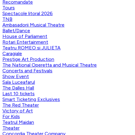
Recomandate
Tours
Spectacole litoral 2026
TNB
Ambasadorii Musical Theatre
Ballet/Dance
House of Parliament
Rotari Entertainment
Teatru ROMEO si JULIETA
Caragiale
Prestige Art Production
The National Operetta and Musical Theatre
Concerts and Festivals
Show Event
Sala Luceafarul
The Dalles Hall
Last 10 tickets
Smart Ticketing Exclusives
The Red Theater
Victory of Art
For Kids
Teatrul Maidan
Theater
Concordia Theater Company