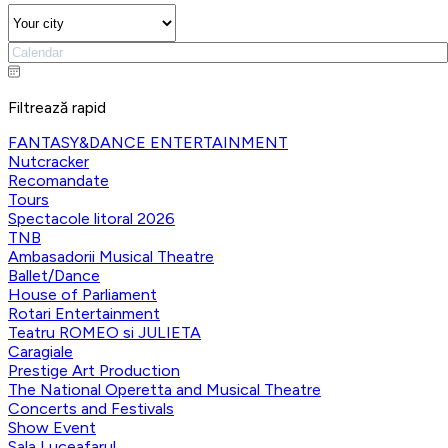
Filtrează rapid
FANTASY&DANCE ENTERTAINMENT
Nutcracker
Recomandate
Tours
Spectacole litoral 2026
TNB
Ambasadorii Musical Theatre
Ballet/Dance
House of Parliament
Rotari Entertainment
Teatru ROMEO si JULIETA
Caragiale
Prestige Art Production
The National Operetta and Musical Theatre
Concerts and Festivals
Show Event
Sala Luceafarul