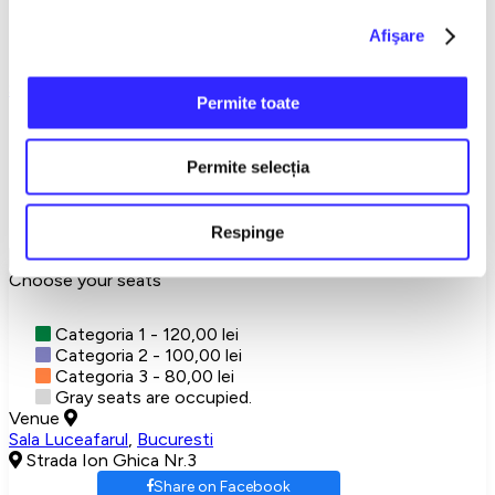
For further details regarding the above event, please
Afişare
contact
the organizing company
:
EURO PRODUCT STAR
SRL
, VAT ID
42343918
, BUCHAREST
Sala Luceafarul
Teatru
Permite toate
Detalii eveniment
Permite selecția
Pay in Advance
Luceafărul Hall (Ion Ghica street no. 3)
Respinge
Show More
Choose your seats
Categoria 1 - 120,00 lei
Categoria 2 - 100,00 lei
Categoria 3 - 80,00 lei
Gray seats are occupied.
Venue
Sala Luceafarul
,
Bucuresti
Strada Ion Ghica Nr.3
Share on Facebook