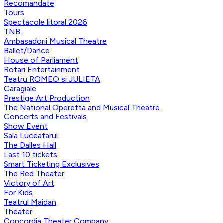
Recomandate
Tours
Spectacole litoral 2026
TNB
Ambasadorii Musical Theatre
Ballet/Dance
House of Parliament
Rotari Entertainment
Teatru ROMEO si JULIETA
Caragiale
Prestige Art Production
The National Operetta and Musical Theatre
Concerts and Festivals
Show Event
Sala Luceafarul
The Dalles Hall
Last 10 tickets
Smart Ticketing Exclusives
The Red Theater
Victory of Art
For Kids
Teatrul Maidan
Theater
Concordia Theater Company