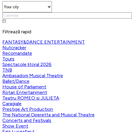
Filtrează rapid
FANTASY&DANCE ENTERTAINMENT
Nutcracker
Recomandate
Tours
Spectacole litoral 2026
TNB
Ambasadorii Musical Theatre
Ballet/Dance
House of Parliament
Rotari Entertainment
Teatru ROMEO si JULIETA
Caragiale
Prestige Art Production
The National Operetta and Musical Theatre
Concerts and Festivals
Show Event
Sala Luceafarul