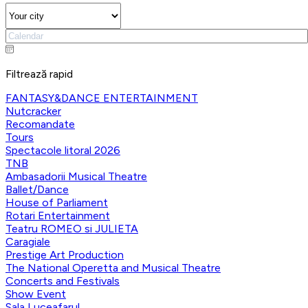
Filtrează rapid
FANTASY&DANCE ENTERTAINMENT
Nutcracker
Recomandate
Tours
Spectacole litoral 2026
TNB
Ambasadorii Musical Theatre
Ballet/Dance
House of Parliament
Rotari Entertainment
Teatru ROMEO si JULIETA
Caragiale
Prestige Art Production
The National Operetta and Musical Theatre
Concerts and Festivals
Show Event
Sala Luceafarul