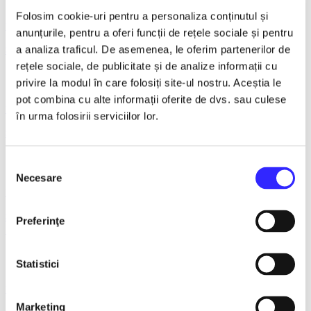
Folosim cookie-uri pentru a personaliza conținutul și
21 November 2026, ora 19:00
anunțurile, pentru a oferi funcții de rețele sociale și pentru
Spargatorul de Nuci - Constanta
a analiza traficul. De asemenea, le oferim partenerilor de
rețele sociale, de publicitate și de analize informații cu
privire la modul în care folosiți site-ul nostru. Aceștia le
pot combina cu alte informații oferite de dvs. sau culese
22 November 2026, ora 19:00
în urma folosirii serviciilor lor.
SPARGATORUL DE NUCI - Turneu National - Sibiu
Selecția
Necesare
consimțământului
23 November 2026, ora 16:00
SPARGATORUL DE NUCI - Turneu National - Bistrita ora
Preferinţe
16.00
Statistici
23 November 2026, ora 19:00
Marketing