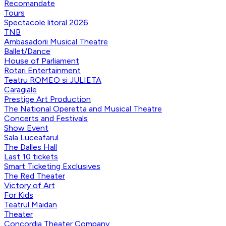
Recomandate
Tours
Spectacole litoral 2026
TNB
Ambasadorii Musical Theatre
Ballet/Dance
House of Parliament
Rotari Entertainment
Teatru ROMEO si JULIETA
Caragiale
Prestige Art Production
The National Operetta and Musical Theatre
Concerts and Festivals
Show Event
Sala Luceafarul
The Dalles Hall
Last 10 tickets
Smart Ticketing Exclusives
The Red Theater
Victory of Art
For Kids
Teatrul Maidan
Theater
Concordia Theater Company