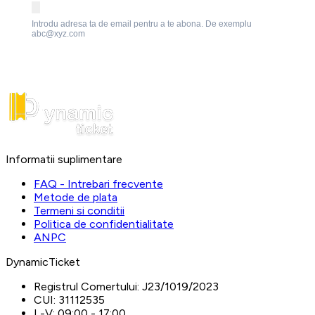
Introdu adresa ta de email pentru a te abona. De exemplu
abc@xyz.com
Informatii suplimentare
FAQ - Intrebari frecvente
Metode de plata
Termeni si conditii
Politica de confidentialitate
ANPC
DynamicTicket
Registrul Comertului:
J23/1019/2023
CUI:
31112535
L-V:
09:00 - 17:00