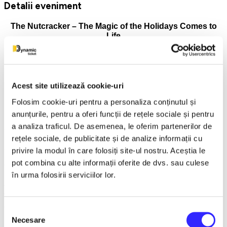
Detalii eveniment
The Nutcracker – The Magic of the Holidays Comes to
Life
"Teodor Costescu" Culture Palace Drobeta Turnu
Severin
November 27, 2026 at 7:00 PM
Acest site utilizează cookie-uri
Presale until July 1st!
Folosim cookie-uri pentru a personaliza conținutul și
anunțurile, pentru a oferi funcții de rețele sociale și pentru
a analiza traficul. De asemenea, le oferim partenerilor de
One of the most beloved ballets in the world, The Nutcracker,
rețele sociale, de publicitate și de analize informații cu
returns to the stage in a spectacular production, full of color,
emotion and elegance. On November 27, 2026, starting at
privire la modul în care folosiți site-ul nostru. Aceștia le
7:00 PM, at the Teodor Costescu Culture Palace-Drobeta
pot combina cu alte informații oferite de dvs. sau culese
Turnu Severin, the audience is invited to experience the
în urma folosirii serviciilor lor.
magic of winter by watching the most beloved ballet show of
the season. To the unmistakable music of Pyotr Ilyich
Tchaikovsky, the story of Clara and the Nutcracker Prince
comes to life in a fairytale universe, where dance and
Selecția
imagination intertwine harmoniously.
Necesare
consimțământului