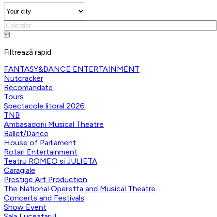
Filtrează rapid
FANTASY&DANCE ENTERTAINMENT
Nutcracker
Recomandate
Tours
Spectacole litoral 2026
TNB
Ambasadorii Musical Theatre
Ballet/Dance
House of Parliament
Rotari Entertainment
Teatru ROMEO si JULIETA
Caragiale
Prestige Art Production
The National Operetta and Musical Theatre
Concerts and Festivals
Show Event
Sala Luceafarul