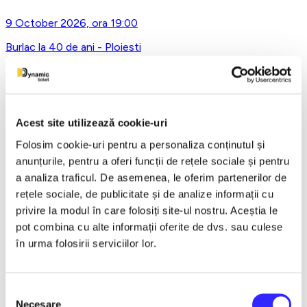
9 October 2026, ora 19:00
Burlac la 40 de ani - Ploiesti
17 October 2026, ora 19:00
Acest site utilizează cookie-uri
SEARA MARILOR REFRENE - Ploiesti
Folosim cookie-uri pentru a personaliza conținutul și
anunțurile, pentru a oferi funcții de rețele sociale și pentru
a analiza traficul. De asemenea, le oferim partenerilor de
28 October 2026, ora 19:00
rețele sociale, de publicitate și de analize informații cu
privire la modul în care folosiți site-ul nostru. Aceștia le
CE-O FI, O FI! - PREMIERA cu Doru Octavian Dumitru -
Ploiesti
pot combina cu alte informații oferite de dvs. sau culese
în urma folosirii serviciilor lor.
1 November 2026, ora 11:00
Selecția
Necesare
ALADIN SI LAMPA JUCAUSA - Ploiesti - ANULAT
consimțământului