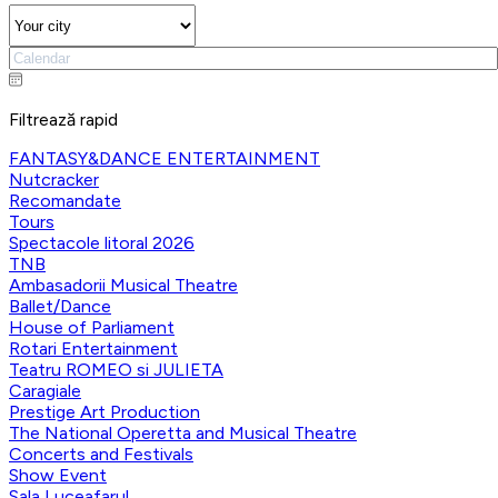
Filtrează rapid
FANTASY&DANCE ENTERTAINMENT
Nutcracker
Recomandate
Tours
Spectacole litoral 2026
TNB
Ambasadorii Musical Theatre
Ballet/Dance
House of Parliament
Rotari Entertainment
Teatru ROMEO si JULIETA
Caragiale
Prestige Art Production
The National Operetta and Musical Theatre
Concerts and Festivals
Show Event
Sala Luceafarul