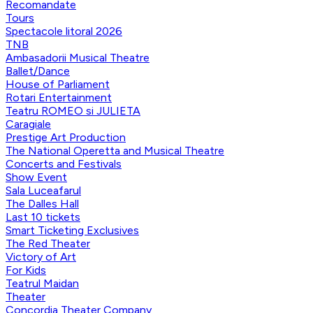
Recomandate
Tours
Spectacole litoral 2026
TNB
Ambasadorii Musical Theatre
Ballet/Dance
House of Parliament
Rotari Entertainment
Teatru ROMEO si JULIETA
Caragiale
Prestige Art Production
The National Operetta and Musical Theatre
Concerts and Festivals
Show Event
Sala Luceafarul
The Dalles Hall
Last 10 tickets
Smart Ticketing Exclusives
The Red Theater
Victory of Art
For Kids
Teatrul Maidan
Theater
Concordia Theater Company