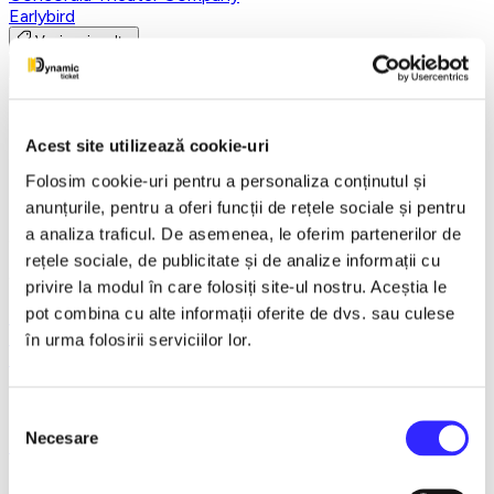
Earlybird
Vezi mai multe
Vezi mai puțin
Un gigolo de 2 lei - Ploiesti
Acest site utilizează cookie-uri
Folosim cookie-uri pentru a personaliza conținutul și
18 December 2026
anunțurile, pentru a oferi funcții de rețele sociale și pentru
a analiza traficul. De asemenea, le oferim partenerilor de
ora 19:00
rețele sociale, de publicitate și de analize informații cu
Casa de Cultura a Sindicatelor , Ploiesti
privire la modul în care folosiți site-ul nostru. Aceștia le
pot combina cu alte informații oferite de dvs. sau culese
Ploiesti
Teatru
în urma folosirii serviciilor lor.
Teatrul Rosu
Detalii eveniment
Selecția
Necesare
consimțământului
Ploiesti
Teatru
Teatrul Rosu
Detalii eveniment