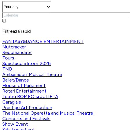
Filtrează rapid
FANTASY&DANCE ENTERTAINMENT
Nutcracker
Recomandate
Tours
Spectacole litoral 2026
TNB
Ambasadorii Musical Theatre
Ballet/Dance
House of Parliament
Rotari Entertainment
Teatru ROMEO si JULIETA
Caragiale
Prestige Art Production
The National Operetta and Musical Theatre
Concerts and Festivals
Show Event
Sala Luceafarul