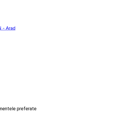
- Arad
imentele preferate