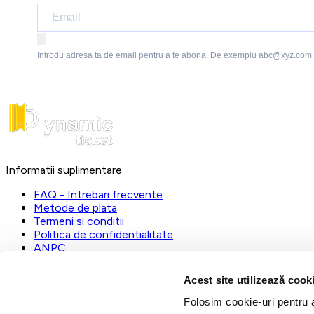
Introdu adresa ta de email pentru a te abona. De exemplu abc@xyz.com
Informatii suplimentare
FAQ - Intrebari frecvente
Metode de plata
Termeni si conditii
Politica de confidentialitate
ANPC
DynamicTicket
Acest site utilizează cook
Registrul Comertului:
J23/1019/2023
Folosim cookie-uri pentru a 
CUI:
31112535