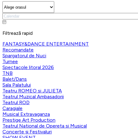
Filtrează rapid
FANTASY&DANCE ENTERTAINMENT
Recomandate
Spargatorul de Nuci
Turnee
Spectacole litoral 2026
TNB
Balet/Dans
Sala Palatului
Teatru ROMEO si JULIETA
Teatrul Muzical Ambasadorii
Teatrul ROD
Caragiale
Musical Extravaganza
Prestige Art Production
Teatrul National de Opereta si Musical
Concerte și Festivaluri
SHOW EVENT