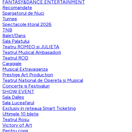
FANTASY&DANCE ENTERTAINMENT
Recomandate
Spargatorul de Nuci
Turnee
Spectacole litoral 2026
TNB
Balet/Dans
Sala Palatului
Teatru ROMEO si JULIETA
Teatrul Muzical Ambasadorii
Teatrul ROD
Caragiale
Musical Extravaganza
Prestige Art Production
Teatrul National de Opereta si Musical
Concerte și Festivaluri
SHOW EVENT
Sala Dalles
Sala Luceafarul
Exclusiv in reteaua Smart Ticketing
Ultimele 10 bilete
Teatrul Rosu
Victory of Art
Pentru copii