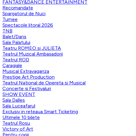
FANTASY&DANCE ENTERTAINMENT
Recomandate
Spargatorul de Nuci
Turnee
Spectacole litoral 2026
TNB
Balet/Dans
Sala Palatului
Teatru ROMEO si JULIETA
Teatrul Muzical Ambasadorii
Teatrul ROD
Caragiale
Musical Extravaganza
Prestige Art Production
Teatrul National de Opereta si Musical
Concerte și Festivaluri
SHOW EVENT
Sala Dalles
Sala Luceafarul
Exclusiv in reteaua Smart Ticketing
Ultimele 10 bilete
Teatrul Rosu
Victory of Art
Pentru copii