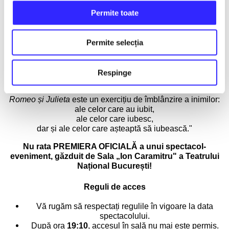
Permite toate
Mesajul regizorului
Toma Enache:
Permite selecția
Un spectacol în care Shakespeare ne vorbea încă din anii
1594–1595 despre iubire — acea iubire de care avem
nevoie și astăzi pentru a pune capăt urii vechi dintre neamuri
Respinge
care se războiesc.
Romeo și Julieta
este un exercițiu de îmblânzire a inimilor:
ale celor care au iubit,
ale celor care iubesc,
dar și ale celor care așteaptă să iubească."
Nu rata PREMIERA OFICIALĂ a unui spectacol-
eveniment, găzduit de Sala „Ion Caramitru" a Teatrului
Național București!
Reguli de acces
Vă rugăm să respectați regulile în vigoare la data
spectacolului.
După ora
19:10
, accesul în sală nu mai este permis.