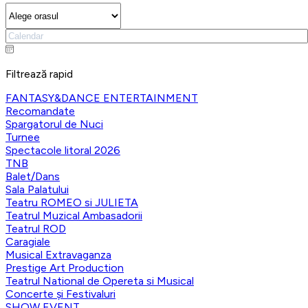
Filtrează rapid
FANTASY&DANCE ENTERTAINMENT
Recomandate
Spargatorul de Nuci
Turnee
Spectacole litoral 2026
TNB
Balet/Dans
Sala Palatului
Teatru ROMEO si JULIETA
Teatrul Muzical Ambasadorii
Teatrul ROD
Caragiale
Musical Extravaganza
Prestige Art Production
Teatrul National de Opereta si Musical
Concerte și Festivaluri
SHOW EVENT