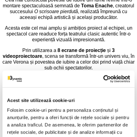
montare spectaculoasă semnată de
Toma Enache
, creatorul
succesului
O scrisoare pierdută
, realizată împreună cu
aceeași echipă artistică și același producător.
Acesta este cel mai amplu și ambițios proiect al echipei, un
spectacol care readuce forța teatrului clasic autentic într-o
experiență vizuală impresionantă.
Prin utilizarea a
8 ecrane de proiecție
și
3
videoproiectoare
, scena se transformă într-un univers viu, în
care Verona și povestea de iubire a celor doi prind viață chiar
sub ochii spectatorilor.
O fuziune între teatru și film, în care emoția se trăiește live, iar
imaginea capătă amploarea cinematografiei.
• Aproape 50 de costume de epocă
Acest site utilizează cookie-uri
Folosim cookie-uri pentru a personaliza conținutul și
anunțurile, pentru a oferi funcții de rețele sociale și pentru
a analiza traficul. De asemenea, le oferim partenerilor de
rețele sociale, de publicitate și de analize informații cu
Scenografie:
Alina Dincă Pușcașu