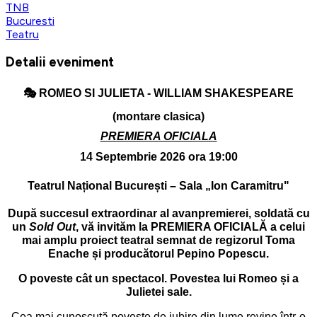
TNB
Bucuresti
Teatru
Detalii eveniment
🎭
ROMEO SI JULIETA - WILLIAM SHAKESPEARE
(montare clasica)
PREMIERA OFICIALA
14 Septembrie 2026 ora 19:00
Teatrul Național București – Sala „Ion Caramitru"
După succesul extraordinar al avanpremierei, soldată cu
un
Sold Out
, vă invităm la PREMIERA OFICIALĂ a celui
mai amplu proiect teatral semnat de regizorul Toma
Enache și producătorul Pepino Popescu.
O poveste cât un spectacol. Povestea lui Romeo și a
Julietei sale.
Cea mai cunoscută poveste de iubire din lume revine într-o