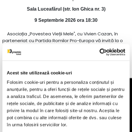
Sala Luceafărul (str. Ion Ghica nr. 3)
9 Septembrie 2026 ora 18:30
Asociația „Povestea Vieții Mele", cu Vivien Cazan, în
parteneriat cu Partida Romilor Pro-Europa vă invită la o
incursiune emoționantă și autentică în universul cultural al
romilor, de la originile și tradițiile străvechi până la
expresiile artistice contemporane.
Acest site utilizează cookie-uri
Folosim cookie-uri pentru a personaliza conținutul și
anunțurile, pentru a oferi funcții de rețele sociale și pentru
a analiza traficul. De asemenea, le oferim partenerilor de
rețele sociale, de publicitate și de analize informații cu
privire la modul în care folosiți site-ul nostru. Aceștia le
pot combina cu alte informații oferite de dvs. sau culese
în urma folosirii serviciilor lor.