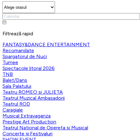
Filtrează rapid
FANTASY&DANCE ENTERTAINMENT
Recomandate
Spargatorul de Nuci
Turnee
Spectacole litoral 2026
TNB
Balet/Dans
Sala Palatului
Teatru ROMEO si JULIETA
Teatrul Muzical Ambasadorii
Teatrul ROD
Caragiale
Musical Extravaganza
Prestige Art Production
Teatrul National de Opereta si Musical
Concerte și Festivaluri
SHOW EVENT