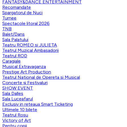
FANTASY&DANCE ENTERTAINMENT
Recomandate
Spargatorul de Nuci
Turnee
Spectacole litoral 2026
TNB
Balet/Dans
Sala Palatului
Teatru ROMEO si JULIETA
Teatrul Muzical Ambasadorii
Teatrul ROD
Caragiale
Musical Extravaganza
Prestige Art Production
Teatrul National de Opereta si Musical
Concerte și Festivaluri
SHOW EVENT
Sala Dalles
Sala Luceafarul
Exclusiv in reteaua Smart Ticketing
Ultimele 10 bilete
Teatrul Rosu
Victory of Art
Pentru copii