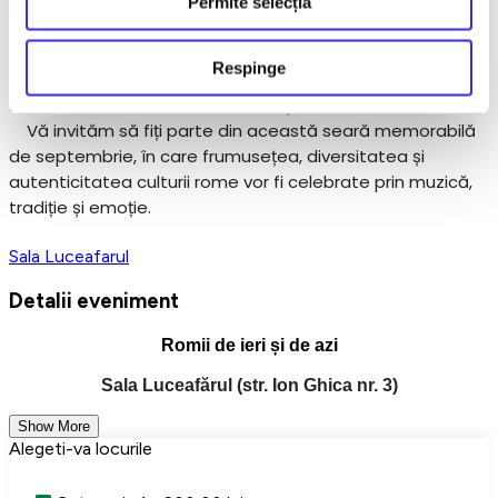
prezente, evenimentul „Romii de ieri și de azi – tradiții și
Permite selecția
cântec" își propune să celebreze patrimoniul cultural rom,
să promoveze dialogul intercultural și să ofere publicului o
Respinge
seară de neuitat, în care istoria, tradiția și arta se
întâlnesc într-o armonie desăvârșită.
Vă invităm să fiți parte din această seară memorabilă
de septembrie, în care frumusețea, diversitatea și
autenticitatea culturii rome vor fi celebrate prin muzică,
tradiție și emoție.
Sala Luceafarul
Detalii eveniment
Romii de ieri și de azi
Sala Luceafărul (str. Ion Ghica nr. 3)
Show More
Alegeti-va locurile