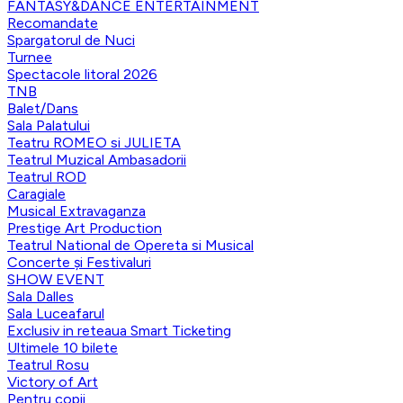
FANTASY&DANCE ENTERTAINMENT
Recomandate
Spargatorul de Nuci
Turnee
Spectacole litoral 2026
TNB
Balet/Dans
Sala Palatului
Teatru ROMEO si JULIETA
Teatrul Muzical Ambasadorii
Teatrul ROD
Caragiale
Musical Extravaganza
Prestige Art Production
Teatrul National de Opereta si Musical
Concerte și Festivaluri
SHOW EVENT
Sala Dalles
Sala Luceafarul
Exclusiv in reteaua Smart Ticketing
Ultimele 10 bilete
Teatrul Rosu
Victory of Art
Pentru copii