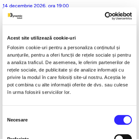
14 decembrie 2026, ora 19:00
Asta-i ce-am avut de zis..- Horațiu Malaele & Nicu Alifantis -
Ploiesti
Acest site utilizează cookie-uri
Folosim cookie-uri pentru a personaliza conținutul și
21 decembrie 2026, ora 20:00
anunțurile, pentru a oferi funcții de rețele sociale și pentru
REGAL VIENEZ – CONCERT EXTRAORDINAR DE
a analiza traficul. De asemenea, le oferim partenerilor de
CRACIUN - Bacau
rețele sociale, de publicitate și de analize informații cu
privire la modul în care folosiți site-ul nostru. Aceștia le
pot combina cu alte informații oferite de dvs. sau culese
18 ianuarie 2027, ora 19:00
în urma folosirii serviciilor lor.
AVENTURI PE CONTRASENS - Constanta
Selecția
Necesare
consimțământului
9 februarie 2027, ora 19:30