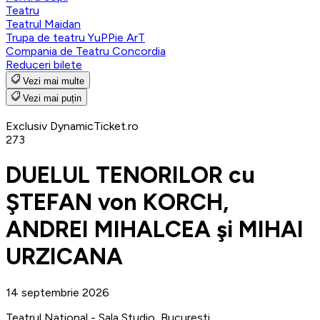
Teatru
Teatrul Maidan
Trupa de teatru YuPPie ArT
Compania de Teatru Concordia
Reduceri bilete
Vezi mai multe
Vezi mai puțin
Exclusiv DynamicTicket.ro
273
DUELUL TENORILOR cu
ŞTEFAN von KORCH,
ANDREI MIHALCEA şi MIHAI
URZICANA
14 septembrie 2026
Teatrul National - Sala Studio, Bucuresti