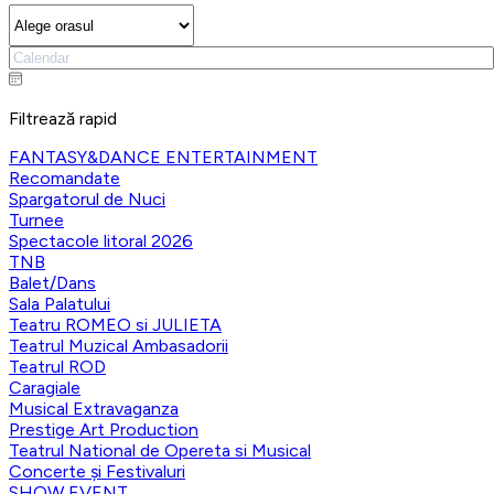
Filtrează rapid
FANTASY&DANCE ENTERTAINMENT
Recomandate
Spargatorul de Nuci
Turnee
Spectacole litoral 2026
TNB
Balet/Dans
Sala Palatului
Teatru ROMEO si JULIETA
Teatrul Muzical Ambasadorii
Teatrul ROD
Caragiale
Musical Extravaganza
Prestige Art Production
Teatrul National de Opereta si Musical
Concerte și Festivaluri
SHOW EVENT