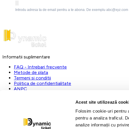
Introdu adresa ta de email pentru a te abona. De exemplu abc@xyz.com
Informatii suplimentare
FAQ - Intrebari frecvente
Metode de plata
Termeni si conditii
Politica de confidentialitate
ANPC
DynamicTicket
Acest site utilizează cook
Registrul Comertului:
J23/1019/2023
Folosim cookie-uri pentru a 
CUI:
31112535
pentru a analiza traficul. 
L-V:
09:00 - 17:00
analize informații cu privir
dynamic@ticketstore.ro