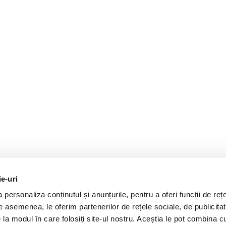
ie-uri
personaliza conținutul și anunțurile, pentru a oferi funcții de rețe
De asemenea, le oferim partenerilor de rețele sociale, de publicitat
e la modul în care folosiți site-ul nostru. Aceștia le pot combina c