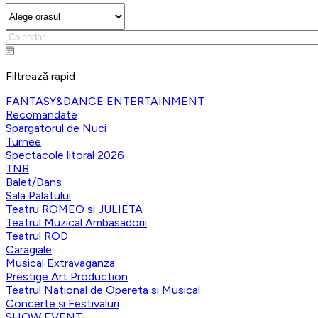
Filtrează rapid
FANTASY&DANCE ENTERTAINMENT
Recomandate
Spargatorul de Nuci
Turnee
Spectacole litoral 2026
TNB
Balet/Dans
Sala Palatului
Teatru ROMEO si JULIETA
Teatrul Muzical Ambasadorii
Teatrul ROD
Caragiale
Musical Extravaganza
Prestige Art Production
Teatrul National de Opereta si Musical
Concerte și Festivaluri
SHOW EVENT