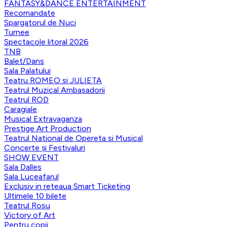
FANTASY&DANCE ENTERTAINMENT
Recomandate
Spargatorul de Nuci
Turnee
Spectacole litoral 2026
TNB
Balet/Dans
Sala Palatului
Teatru ROMEO si JULIETA
Teatrul Muzical Ambasadorii
Teatrul ROD
Caragiale
Musical Extravaganza
Prestige Art Production
Teatrul National de Opereta si Musical
Concerte și Festivaluri
SHOW EVENT
Sala Dalles
Sala Luceafarul
Exclusiv in reteaua Smart Ticketing
Ultimele 10 bilete
Teatrul Rosu
Victory of Art
Pentru copii