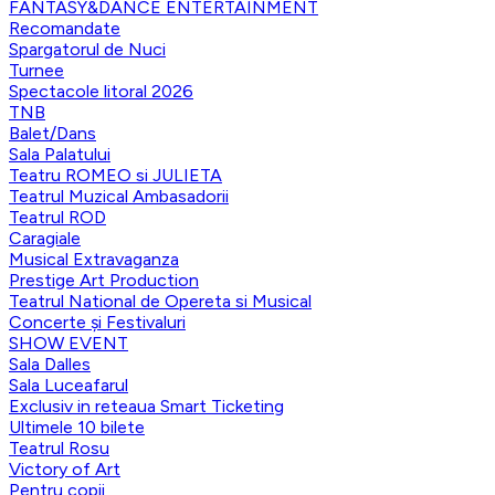
FANTASY&DANCE ENTERTAINMENT
Recomandate
Spargatorul de Nuci
Turnee
Spectacole litoral 2026
TNB
Balet/Dans
Sala Palatului
Teatru ROMEO si JULIETA
Teatrul Muzical Ambasadorii
Teatrul ROD
Caragiale
Musical Extravaganza
Prestige Art Production
Teatrul National de Opereta si Musical
Concerte și Festivaluri
SHOW EVENT
Sala Dalles
Sala Luceafarul
Exclusiv in reteaua Smart Ticketing
Ultimele 10 bilete
Teatrul Rosu
Victory of Art
Pentru copii