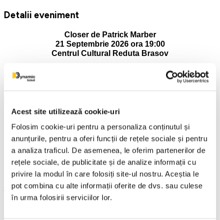
Detalii eveniment
Closer de Patrick Marber
21 Septembrie 2026 ora 19:00
Centrul Cultural Reduta Brasov
Adevărul este o formă de posesie.
Patru oameni se întâlnesc, se aleg, se mint și încearcă să
afle cât adevăr poate suporta iubirea.
Acest site utilizează cookie-uri
Cunoscut publicului și prin ecranizarea cu Jude Law, Natalie
Folosim cookie-uri pentru a personaliza conținutul și
Portman, Julia Roberts și Clive Owen, textul lui Patrick
Marber revine aici la forma sa inițială: teatrul. Într-un spațiu
anunțurile, pentru a oferi funcții de rețele sociale și pentru
intim, unde distanța dintre actori și spectatori aproape
a analiza traficul. De asemenea, le oferim partenerilor de
dispare, povestea se apropie, iar personajele nu mai par
rețele sociale, de publicitate și de analize informații cu
doar observate, ci dureros de familiare.
privire la modul în care folosiți site-ul nostru. Aceștia le
Un scriitor, o stripteuză, o fotografă și un medic ajung prinși
pot combina cu alte informații oferite de dvs. sau culese
într-un schimb de atracții, relații și trădări care îi apropie și îi
în urma folosirii serviciilor lor.
distrug pe rând.