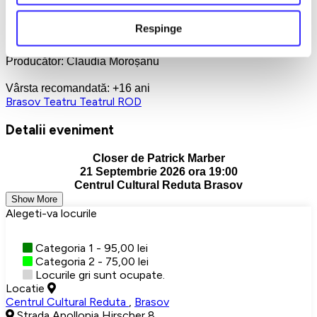
Femeilor în Artă), Centrul European al Artiștilor Basarabeni
Respinge
Sponsor: Smart Wood, Alt Nivel Studio, KPMG, Dan Boabeș
Producător: Claudia Moroșanu
Vârsta recomandată: +16 ani
Brasov
Teatru
Teatrul ROD
Detalii eveniment
Closer de Patrick Marber
21 Septembrie 2026 ora 19:00
Centrul Cultural Reduta Brasov
Show More
Alegeti-va locurile
Categoria 1 - 95,00 lei
Categoria 2 - 75,00 lei
Locurile gri sunt ocupate.
Locatie
Centrul Cultural Reduta
,
Brasov
Strada Apollonia Hirscher 8