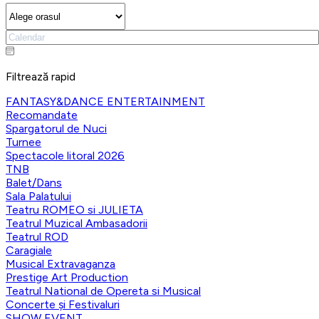
Filtrează rapid
FANTASY&DANCE ENTERTAINMENT
Recomandate
Spargatorul de Nuci
Turnee
Spectacole litoral 2026
TNB
Balet/Dans
Sala Palatului
Teatru ROMEO si JULIETA
Teatrul Muzical Ambasadorii
Teatrul ROD
Caragiale
Musical Extravaganza
Prestige Art Production
Teatrul National de Opereta si Musical
Concerte și Festivaluri
SHOW EVENT