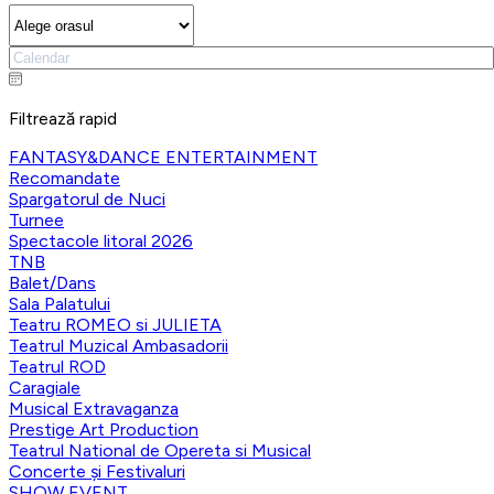
Filtrează rapid
FANTASY&DANCE ENTERTAINMENT
Recomandate
Spargatorul de Nuci
Turnee
Spectacole litoral 2026
TNB
Balet/Dans
Sala Palatului
Teatru ROMEO si JULIETA
Teatrul Muzical Ambasadorii
Teatrul ROD
Caragiale
Musical Extravaganza
Prestige Art Production
Teatrul National de Opereta si Musical
Concerte și Festivaluri
SHOW EVENT