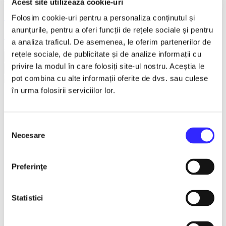
Acest site utilizează cookie-uri
Teatru
Teatrul Maidan
Folosim cookie-uri pentru a personaliza conținutul și
Trupa de teatru YuPPie ArT
anunțurile, pentru a oferi funcții de rețele sociale și pentru
Compania de Teatru Concordia
a analiza traficul. De asemenea, le oferim partenerilor de
Reduceri bilete
rețele sociale, de publicitate și de analize informații cu
Vezi mai multe
privire la modul în care folosiți site-ul nostru. Aceștia le
Vezi mai puțin
pot combina cu alte informații oferite de dvs. sau culese
în urma folosirii serviciilor lor.
RASPUTIN - Brasov
Selecția
1 feb. - 31 mar. 2027
Necesare
consimțământului
ora 19:00
Centrul Cultural Reduta , Brasov
Preferinţe
Detalii eveniment
Statistici
RASPUTIN
Centrul Cultural Reduta Brasov