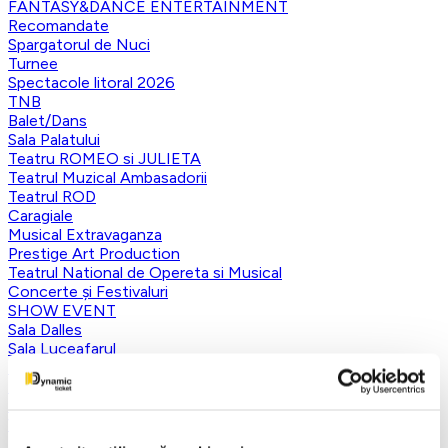
FANTASY&DANCE ENTERTAINMENT
Recomandate
Spargatorul de Nuci
Turnee
Spectacole litoral 2026
TNB
Balet/Dans
Sala Palatului
Teatru ROMEO si JULIETA
Teatrul Muzical Ambasadorii
Teatrul ROD
Caragiale
Musical Extravaganza
Prestige Art Production
Teatrul National de Opereta si Musical
Concerte și Festivaluri
SHOW EVENT
Sala Dalles
Sala Luceafarul
Exclusiv in reteaua Smart Ticketing
Ultimele 10 bilete
Teatrul Rosu
Victory of Art
Pentru copii