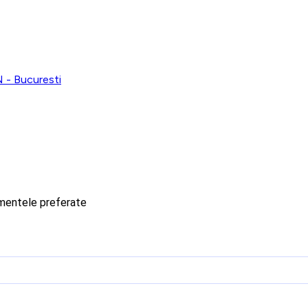
 Bucuresti
imentele preferate