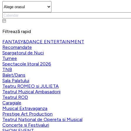
Filtrează rapid
FANTASY&DANCE ENTERTAINMENT
Recomandate
Spargatorul de Nuci
Turnee
Spectacole litoral 2026
TNB
Balet/Dans
Sala Palatului
Teatru ROMEO si JULIETA
Teatrul Muzical Ambasadorii
Teatrul ROD
Caragiale
Musical Extravaganza
Prestige Art Production
Teatrul National de Opereta si Musical
Concerte și Festivaluri
SHOW EVENT