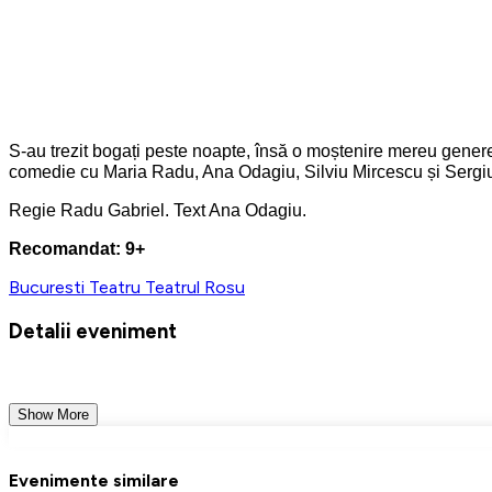
S-au trezit bogați peste noapte, însă o moștenire mereu genereaz
comedie cu Maria Radu, Ana Odagiu, Silviu Mircescu și Sergi
Regie Radu Gabriel. Text Ana Odagiu.
Recomandat: 9+
Bucuresti
Teatru
Teatrul Rosu
Detalii eveniment
Show More
Evenimente similare