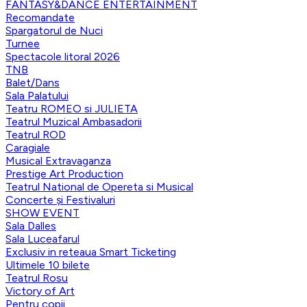
FANTASY&DANCE ENTERTAINMENT
Recomandate
Spargatorul de Nuci
Turnee
Spectacole litoral 2026
TNB
Balet/Dans
Sala Palatului
Teatru ROMEO si JULIETA
Teatrul Muzical Ambasadorii
Teatrul ROD
Caragiale
Musical Extravaganza
Prestige Art Production
Teatrul National de Opereta si Musical
Concerte și Festivaluri
SHOW EVENT
Sala Dalles
Sala Luceafarul
Exclusiv in reteaua Smart Ticketing
Ultimele 10 bilete
Teatrul Rosu
Victory of Art
Pentru copii