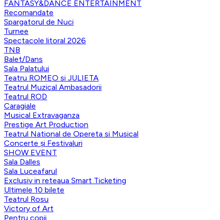
FANTASY&DANCE ENTERTAINMENT
Recomandate
Spargatorul de Nuci
Turnee
Spectacole litoral 2026
TNB
Balet/Dans
Sala Palatului
Teatru ROMEO si JULIETA
Teatrul Muzical Ambasadorii
Teatrul ROD
Caragiale
Musical Extravaganza
Prestige Art Production
Teatrul National de Opereta si Musical
Concerte și Festivaluri
SHOW EVENT
Sala Dalles
Sala Luceafarul
Exclusiv in reteaua Smart Ticketing
Ultimele 10 bilete
Teatrul Rosu
Victory of Art
Pentru copii