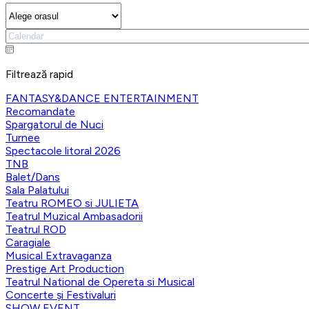
Filtrează rapid
FANTASY&DANCE ENTERTAINMENT
Recomandate
Spargatorul de Nuci
Turnee
Spectacole litoral 2026
TNB
Balet/Dans
Sala Palatului
Teatru ROMEO si JULIETA
Teatrul Muzical Ambasadorii
Teatrul ROD
Caragiale
Musical Extravaganza
Prestige Art Production
Teatrul National de Opereta si Musical
Concerte și Festivaluri
SHOW EVENT