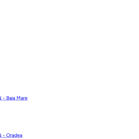
 Baia Mare
- Oradea