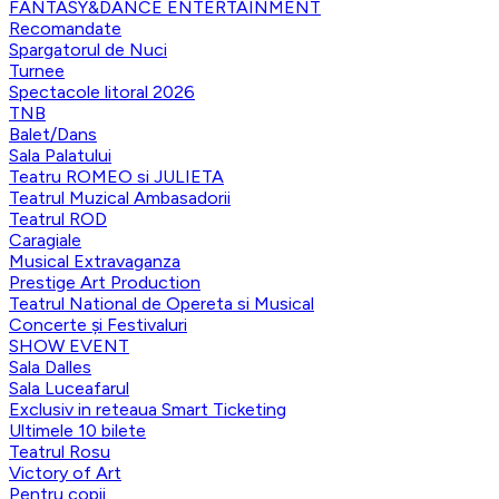
FANTASY&DANCE ENTERTAINMENT
Recomandate
Spargatorul de Nuci
Turnee
Spectacole litoral 2026
TNB
Balet/Dans
Sala Palatului
Teatru ROMEO si JULIETA
Teatrul Muzical Ambasadorii
Teatrul ROD
Caragiale
Musical Extravaganza
Prestige Art Production
Teatrul National de Opereta si Musical
Concerte și Festivaluri
SHOW EVENT
Sala Dalles
Sala Luceafarul
Exclusiv in reteaua Smart Ticketing
Ultimele 10 bilete
Teatrul Rosu
Victory of Art
Pentru copii