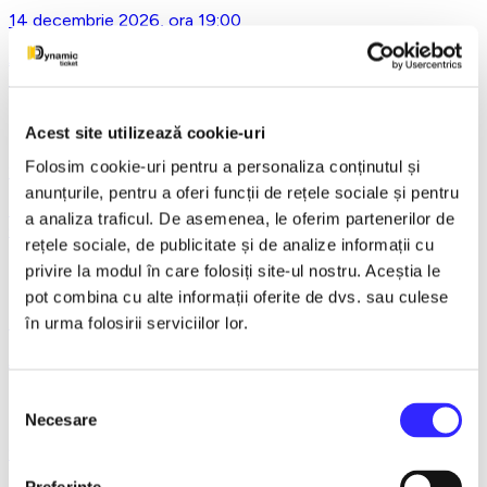
14 decembrie 2026, ora 19:00
Asta-i ce-am avut de zis..- Horațiu Malaele & Nicu Alifantis -
Ploiesti
Acest site utilizează cookie-uri
Folosim cookie-uri pentru a personaliza conținutul și
21 decembrie 2026, ora 20:00
anunțurile, pentru a oferi funcții de rețele sociale și pentru
REGAL VIENEZ – CONCERT EXTRAORDINAR DE
a analiza traficul. De asemenea, le oferim partenerilor de
CRACIUN - Bacau
rețele sociale, de publicitate și de analize informații cu
privire la modul în care folosiți site-ul nostru. Aceștia le
pot combina cu alte informații oferite de dvs. sau culese
18 ianuarie 2027, ora 19:00
în urma folosirii serviciilor lor.
AVENTURI PE CONTRASENS - Constanta
Selecția
Necesare
consimțământului
9 februarie 2027, ora 19:30