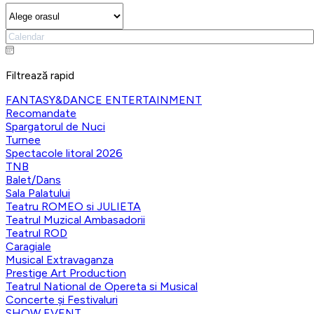
Filtrează rapid
FANTASY&DANCE ENTERTAINMENT
Recomandate
Spargatorul de Nuci
Turnee
Spectacole litoral 2026
TNB
Balet/Dans
Sala Palatului
Teatru ROMEO si JULIETA
Teatrul Muzical Ambasadorii
Teatrul ROD
Caragiale
Musical Extravaganza
Prestige Art Production
Teatrul National de Opereta si Musical
Concerte și Festivaluri
SHOW EVENT