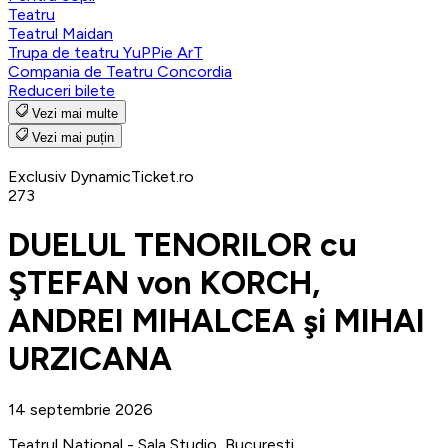
Teatru
Teatrul Maidan
Trupa de teatru YuPPie ArT
Compania de Teatru Concordia
Reduceri bilete
Vezi mai multe
Vezi mai puțin
Exclusiv DynamicTicket.ro
273
DUELUL TENORILOR cu
ŞTEFAN von KORCH,
ANDREI MIHALCEA şi MIHAI
URZICANA
14 septembrie 2026
Teatrul National - Sala Studio, Bucuresti